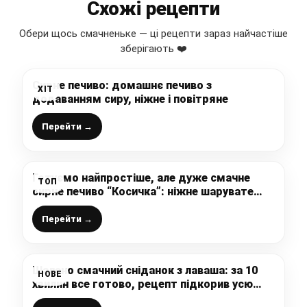
Схожі рецепти
Обери щось смачненьке — ці рецепти зараз найчастіше
зберігають ❤️
Сирне печиво: домашнє печиво з
ХІТ
додаванням сиру, ніжне і повітряне
Перейти →
Готуємо найпростіше, але дуже смачне
ТОП
сирне печиво “Косичка”: ніжне шарувате
тісто та гарна і оригінальна форма –
ідеально до чаю
Перейти →
Шалено смачний сніданок з лаваша: за 10
НОВЕ
хвилин все готово, рецепт підкорив усю
мою родину