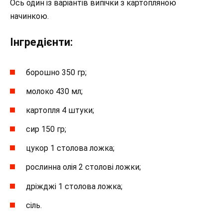
Ось один із варіантів випічки з картопляною
начинкою.
Інгредієнти:
борошно 350 гр;
молоко 430 мл;
картопля 4 штуки;
сир 150 гр;
цукор 1 столова ложка;
рослинна олія 2 столові ложки;
дріжджі 1 столова ложка;
сіль.