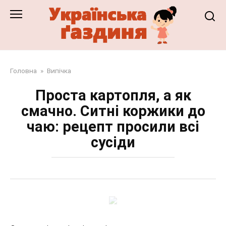
Перейти
до
змісту
Головна
»
Випічка
Проста картопля, а як
смачно. Ситні коржики до
чаю: рецепт просили всі
сусіди