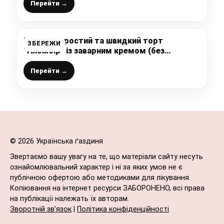
Перейти →
Готуємо простий та швидкий торт
ЗБЕРЕЖИ
“Пломбір” із заварним кремом (без
випічки): виходить дуже смачний десерт
для домашнього чаювання. Торт із печива
Перейти →
© 2026 Українська ґаздиня
Звертаємо вашу увагу на те, що матеріали сайту несуть
ознайомлювальний характер і ні за яких умов не є
публічною офертою або методиками для лікування.
Копіювання на інтернет ресурси ЗАБОРОНЕНО, всі права
на публікації належать їх авторам.
Зворотній зв’язок
|
Політика конфіденційності