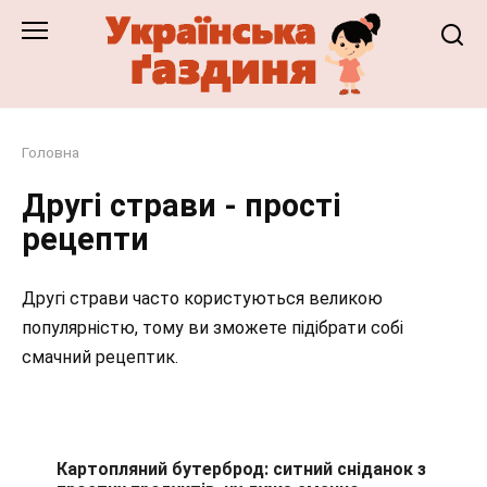
Перейти
до
змісту
Головна
Другі страви - прості
рецепти
Другі страви часто користуються великою
популярністю, тому ви зможете підібрати собі
смачний рецептик.
Картопляний бутерброд: ситний сніданок з