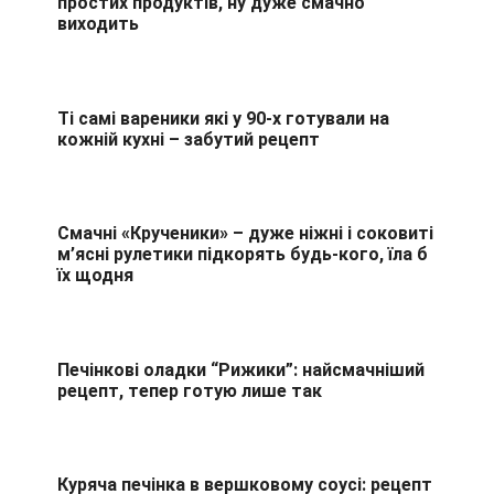
простих продуктів, ну дуже смачно
виходить
Ті самі вареники які у 90-х готували на
кожній кухні – забутий рецепт
Смачні «Крученики» – дуже ніжні і соковиті
м’ясні рулетики підкорять будь-кого, їла б
їх щодня
Печінкові оладки “Рижики”: найсмачніший
рецепт, тепер готую лише так
Куряча печінка в вершковому соусі: рецепт