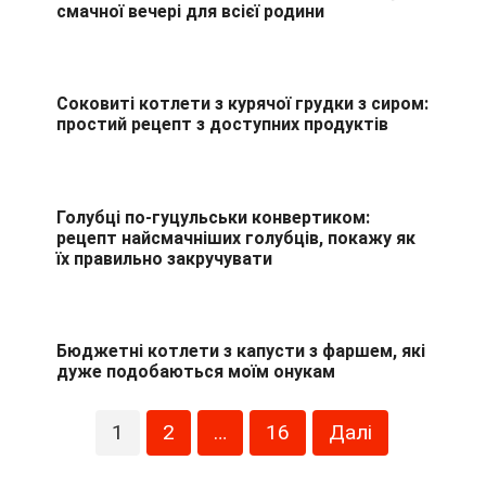
смачної вечері для всієї родини
Соковиті котлети з курячої грудки з сиром:
простий рецепт з доступних продуктів
Голубці по-гуцульськи конвертиком:
рецепт найсмачніших голубців, покажу як
їх правильно закручувати
Бюджетні котлети з капусти з фаршем, які
дуже подобаються моїм онукам
Пагінація
1
2
…
16
Далі
записів