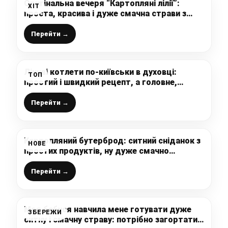
Оригінальна вечеря “Картопляні лілії”:
ХІТ
проста, красива і дуже смачна страви з
фаршу і картоплі
Перейти →
Ліниві котлети по-київськи в духовці:
ТОП
простий і швидкий рецепт, а головне,
смачний
Перейти →
Картопляний бутерброд: ситний сніданок з
НОВЕ
простих продуктів, ну дуже смачно
виходить
Перейти →
Моя бабуся навчила мене готувати дуже
ЗБЕРЕЖИ
ситну і смачну страву: потрібно загортати