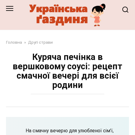
Перейти
до
змісту
Головна
»
Другі страви
Куряча печінка в
вершковому соусі: рецепт
смачної вечері для всієї
родини
На смачну вечерю для улюбленої сім’ї,