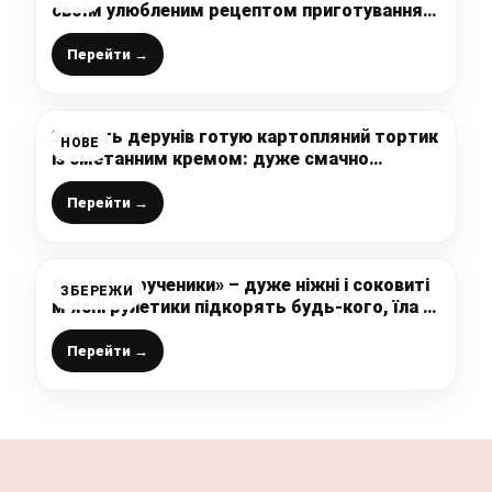
своїм улюбленим рецептом приготування
скумбрії, такий обід стане Вашим
улюбленим
Перейти →
Замість дерунів готую картопляний тортик
НОВЕ
із сметанним кремом: дуже смачно
виходить і соковито, з доступних продуктів
і картоплю заздалегідь не варю
Перейти →
Смачні «Крученики» – дуже ніжні і соковиті
ЗБЕРЕЖИ
м’ясні рулетики підкорять будь-кого, їла б
їх щодня
Перейти →