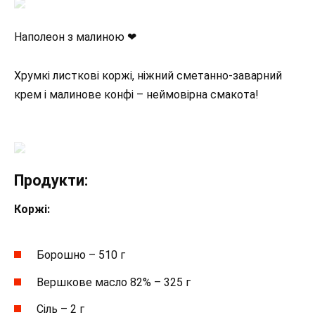
Наполеон з малиною ❤
Хрумкі листкові коржі, ніжний сметанно-заварний
крем і малинове конфі – неймовірна смакота!
Продукти:
Коржі:
Борошно – 510 г
Вершкове масло 82% – 325 г
Сіль – 2 г