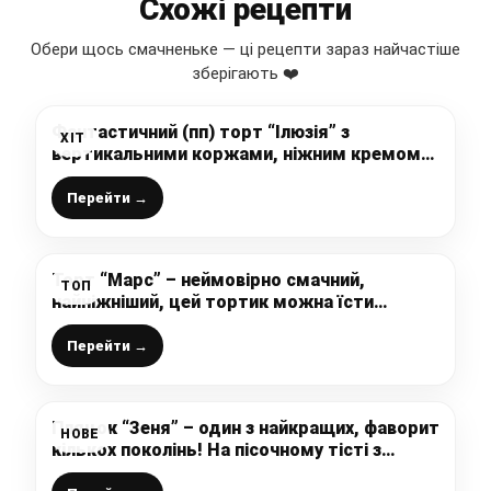
Схожі рецепти
Обери щось смачненьке — ці рецепти зараз найчастіше
зберігають ❤️
Фантастичний (пп) торт “Ілюзія” з
ХІТ
вертикальними коржами, ніжним кремом
та чорною смородиною: простий і
доступний рецепт
Перейти →
Торт “Марс” – неймовірно смачний,
ТОП
найніжніший, цей тортик можна їсти
губами, а готується простіше-простого
Перейти →
Пляцок “Зеня” – один з найкращих, фаворит
НОВЕ
кількох поколінь! На пісочному тісті з
горіхами, безе і кремом зі згущеним