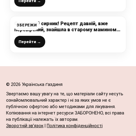
молоком
Перейти →
Справжній сирник! Рецепт давній, вже
ЗБЕРЕЖИ
перевірений, знайшла в старому маминому
журналі (рецепт української господині)
Перейти →
© 2026 Українська ґаздиня
Звертаємо вашу увагу на те, що матеріали сайту несуть
ознайомлювальний характер і ні за яких умов не є
публічною офертою або методиками для лікування.
Копіювання на інтернет ресурси ЗАБОРОНЕНО, всі права
на публікації належать їх авторам.
Зворотній зв’язок
|
Політика конфіденційності