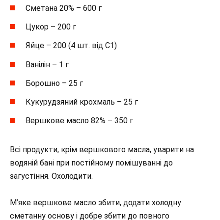
Сметана 20% – 600 г
Цукор – 200 г
Яйце – 200 (4 шт. від С1)
Ванілін – 1 г
Борошно – 25 г
Кукурудзяний крохмаль – 25 г
Вершкове масло 82% – 350 г
Всі продукти, крім вершкового масла, уварити на
водяній бані при постійному помішуванні до
загустіння. Охолодити.
М’яке вершкове масло збити, додати холодну
сметанну основу і добре збити до повного