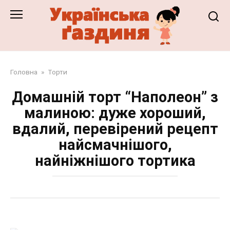
Перейти
до
змісту
Головна
»
Торти
Домашній торт “Наполеон” з
малиною: дуже хороший,
вдалий, перевірений рецепт
найсмачнішого,
найніжнішого тортика