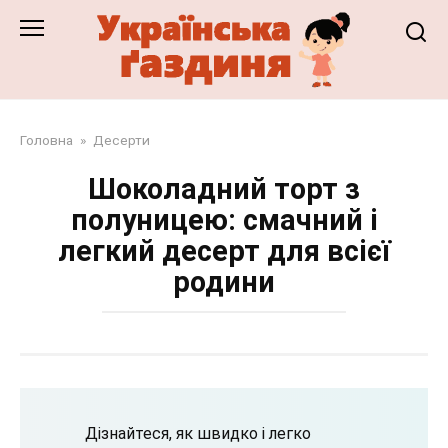
Перейти
до
змісту
Головна
»
Десерти
Шоколадний торт з
полуницею: смачний і
легкий десерт для всієї
родини
Дізнайтеся, як швидко і легко