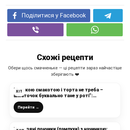
Поділитися у Facebook
Схожі рецепти
Обери щось смачненьке — ці рецепти зараз найчастіше
зберігають ❤️
“З такою смакотою і торта не треба –
ХІТ
шматочок буквально тане у роті”:
йогуртовий пиріг без борошна (недорогий
десерт із простих продуктів)
Перейти →
Повітряні пончики (пампухи) з начинкою: