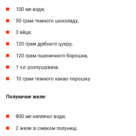
100 мл води;
50 грам темного шоколаду;
3 яйця;
120 грам дрібного цукру;
120 грам пшеничного борошна;
1 ч.л. розпушувача;
10 грам темного какао-порошку.
Полуничне желе:
800 мл киплячої води;
2 желе зі смаком полуниці;