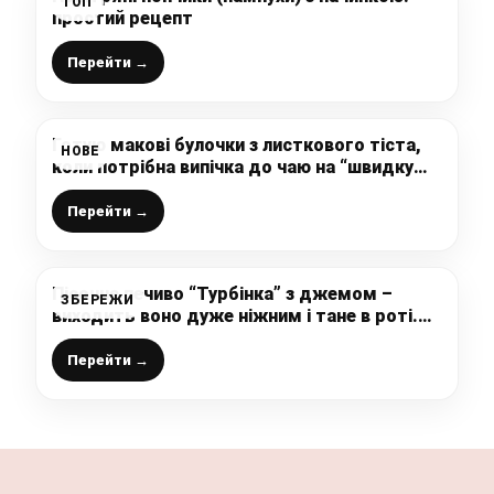
ТОП
простий рецепт
Перейти →
Готую макові булочки з листкового тіста,
НОВЕ
коли потрібна випічка до чаю на “швидку
руку: так смачно і так просто, багато
макової начинки
Перейти →
Пісочне печиво “Турбінка” з джемом –
ЗБЕРЕЖИ
виходить воно дуже ніжним і тане в роті.
Рекомендую!
Перейти →