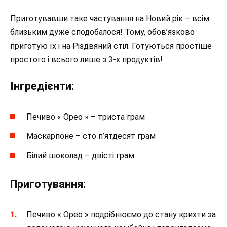
Приготувавши таке частування на Новий рік – всім
близьким дуже сподобалося! Тому, обов’язково
приготую їх і на Різдвяний стіл. Готуються простіше
простого і всього лише з 3-х продуктів!
Інгредієнти:
Печиво « Орео » – триста грам
Маскарпоне – сто п’ятдесят грам
Білий шоколад – двісті грам
Приготування:
Печиво « Орео » подрібнюємо до стану крихти за