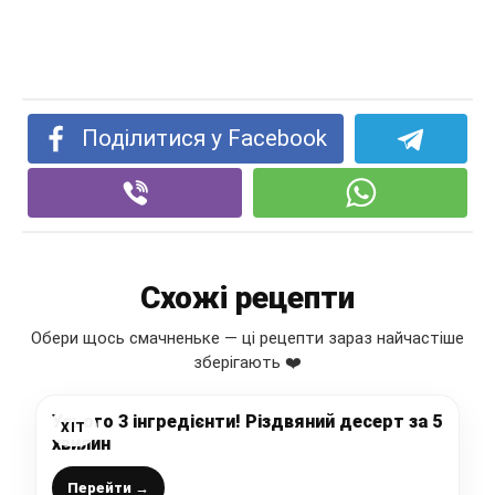
Поділитися у Facebook
Схожі рецепти
Обери щось смачненьке — ці рецепти зараз найчастіше
зберігають ❤️
Усього 3 інгредієнти! Різдвяний десерт за 5
ХІТ
хвилин
Перейти →