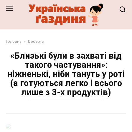
Перейти
до
змісту
Головна
»
Десерти
«Близькі були в захваті від
такого частування»:
ніжненькі, ніби тануть у роті
(а готуються легко і всього
лише з 3-х продуктів)