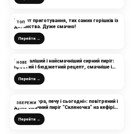
Рецепт приготування, тих самих горішків із
ТОП
дитинства. Дуже смачно!
Перейти →
Найвдаліший і найсмачніший сирний пиріг:
НОВЕ
простий і бюджетний рецепт, смачніше і
ніжніше будь-якого чізкейка
Перейти →
«Пекла вчора, печу і сьогодні»: повітряний і
ЗБЕРЕЖИ
дуже смачний пиріг “Скляночка” на кефірі
(без вагів, міксера, і за 5 хвилин роботи)
Перейти →