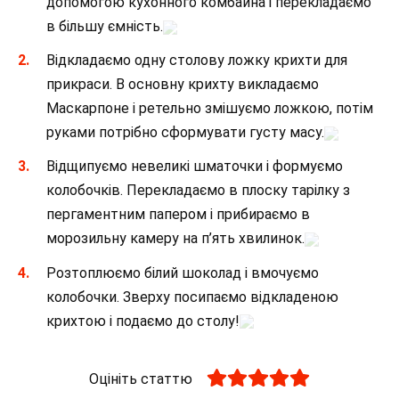
допомогою кухонного комбайна і перекладаємо
в більшу ємність.
Відкладаємо одну столову ложку крихти для
прикраси. В основну крихту викладаємо
Маскарпоне і ретельно змішуємо ложкою, потім
руками потрібно сформувати густу масу.
Відщипуємо невеликі шматочки і формуємо
колобочків. Перекладаємо в плоску тарілку з
пергаментним папером і прибираємо в
морозильну камеру на п’ять хвилинок.
Розтоплюємо білий шоколад і вмочуємо
колобочки. Зверху посипаємо відкладеною
крихтою і подаємо до столу!
Оцініть статтю