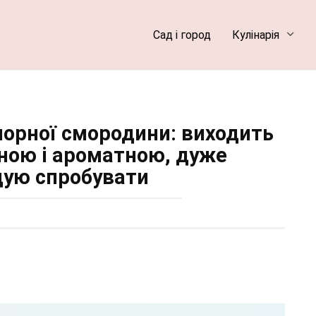
Сад і город
Кулінарія
чорної смородини: виходить
ною і ароматною, дуже
ую спробувати