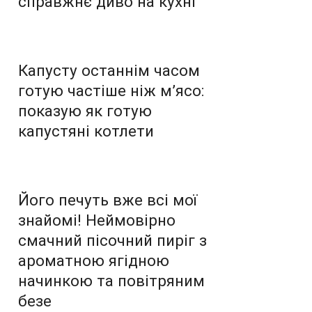
справжнє диво на кухні
Капусту останнім часом
готую частіше ніж м’ясо:
показую як готую
капустяні котлети
Його печуть вже всі мої
знайомі! Неймовірно
смачний пісочний пиріг з
ароматною ягідною
начинкою та повітряним
безе