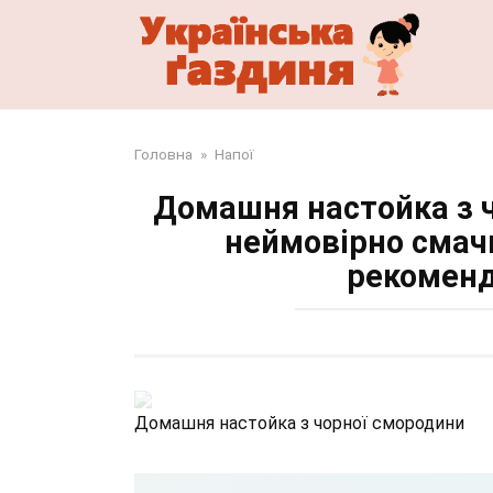
Перейти
до
змісту
Головна
»
Напої
Домашня настойка з 
неймовірно смач
рекоменд
Домашня настойка з чорної смородини