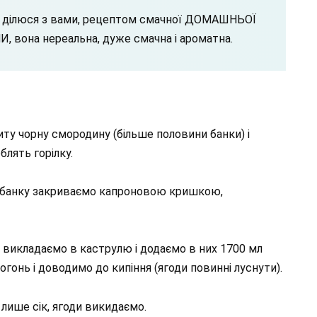
м ділюся з вами, рецептом смачної ДОМАШНЬОЇ
она нереальна, дуже смачна і ароматна.
иту чорну смородину (більше половини банки) і
лять горілку.
і, банку закриваємо капроновою кришкою,
и викладаємо в каструлю і додаємо в них 1700 мл
гонь і доводимо до кипіння (ягоди повинні луснути).
 лише сік, ягоди викидаємо.