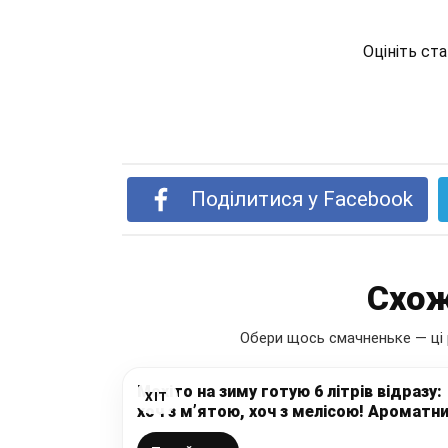
Оцініть ст
Поділитися у Facebook
Схож
Обери щось смачненьке — ці 
Мохіто на зиму готую 6 літрів відразу:
ХІТ
хоч з м’ятою, хоч з мелісою! Ароматн
і свіжий напій