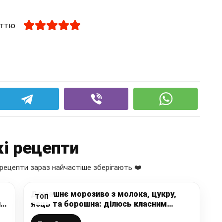
аттю
і рецепти
рецепти зараз найчастіше зберігають ❤️
Домашнє морозиво з молока, цукру,
ТОП
ий
яєць та борошна: ділюсь класним
перевіреним рецептом