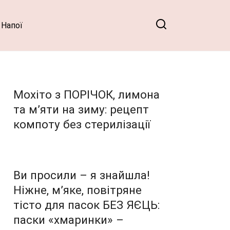
Напої
Мохіто з ПОРІЧОК, лимона
та м’яти на зиму: рецепт
компоту без стерилізації
Ви просили – я знайшла!
Ніжне, м’яке, повітряне
тісто для пасок БЕЗ ЯЄЦЬ:
паски «хмаринки» –