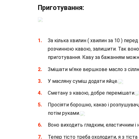
Приготування:
За кілька хвилин ( хвилин за 10 ) пер
розчинною кавою, залишити. Так воно з
приготування. Каву за бажанням можна вз
Змішати м’яке вершкове масло з сіллю
У масляну суміш додати яйце.
Сметану з кавою, добре перемішати.
Просіяти борошно, какао і розпушувач,
потім руками.
Воно виходить гладким, еластичним і н
Тепер тісто треба охолодити, я з тіст