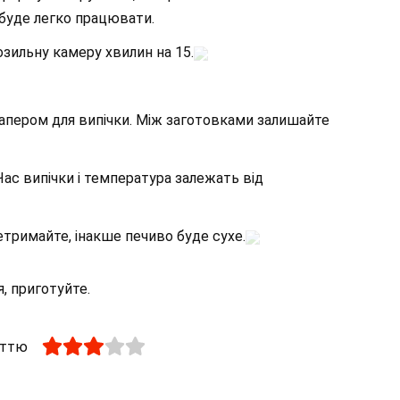
 буде легко працювати.
озильну камеру хвилин на 15.
папером для випічки. Між заготовками залишайте
 Час випічки і температура залежать від
етримайте, інакше печиво буде сухе.
, приготуйте.
аттю