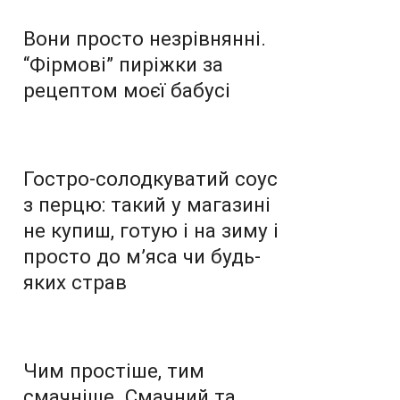
Вони просто незрівнянні.
“Фірмові” пиріжки за
рецептом моєї бабусі
Гостро-солодкуватий соус
з перцю: такий у магазині
не купиш, готую і на зиму і
просто до м’яса чи будь-
яких страв
Чим простіше, тим
смачніше. Смачний та