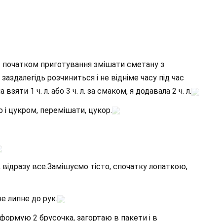
ед початком приготування змішати сметану з
аздалегідь розчиниться і не відніме часу під час
яти 1 ч. л. або 3 ч. л. за смаком, я додавала 2 ч. л.
 і цукром, перемішати, цукор.
 відразу все.Замішуємо тісто, спочатку лопаткою,
е липне до рук.
а формую 2 брусочка, загортаю в пакети і в