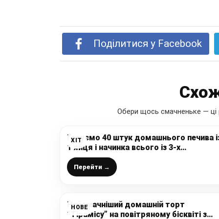
Поділитися у Facebook
Схож
Обери щось смачненьке — ці 
Готуємо 40 штук домашнього печива і
ХІТ
1 яйця і начинка всього із 3-х
інгредієнтів: неймовірно смачне, ніжне
м’якеньке і ароматне, такого в магази
Перейти →
не купиш
Найсмачніший домашній торт
НОВЕ
“Тірамісу” на повітряному бісквіті з