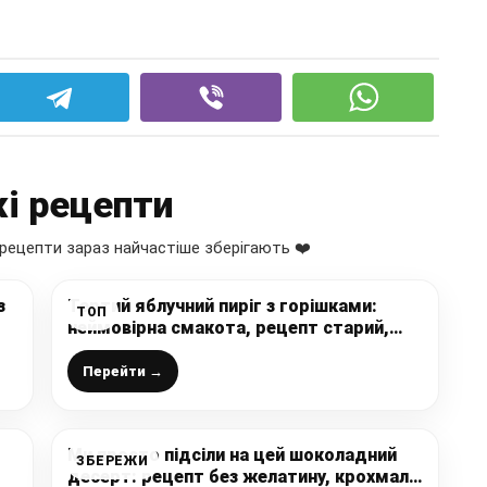
і рецепти
рецепти зараз найчастіше зберігають ❤️
з
Тертий яблучний пиріг з горішками:
ТОП
неймовірна смакота, рецепт старий,
,
перевірений роками, готую часто поки
ні
сезон яблук
Перейти →
Ми просто підсіли на цей шоколадний
ЗБЕРЕЖИ
десерт: рецепт без желатину, крохмалю