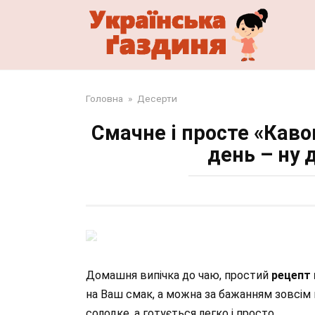
Перейти
до
змісту
Головна
»
Десерти
Смачне і просте «Каво
день – ну
Домашня випічка до чаю, простий
рецепт 
на Ваш смак, а можна за бажанням зовсім
солодке, а готується легко і просто.