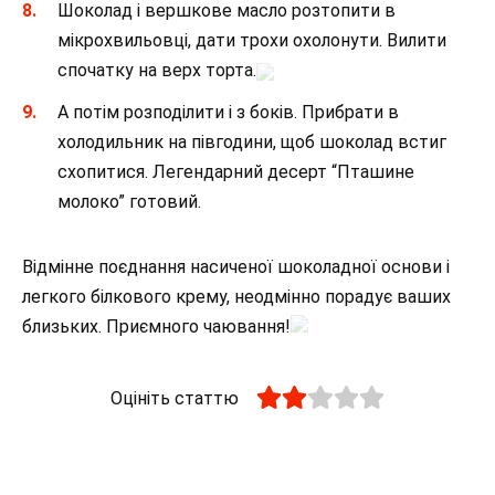
Шоколад і вершкове масло розтопити в
мікрохвильовці, дати трохи охолонути. Вилити
спочатку на верх торта.
А потім розподілити і з боків. Прибрати в
холодильник на півгодини, щоб шоколад встиг
схопитися. Легендарний десерт “Пташине
молоко” готовий.
Відмінне поєднання насиченої шоколадної основи і
легкого білкового крему, неодмінно порадує ваших
близьких. Приємного чаювання!
Оцініть статтю