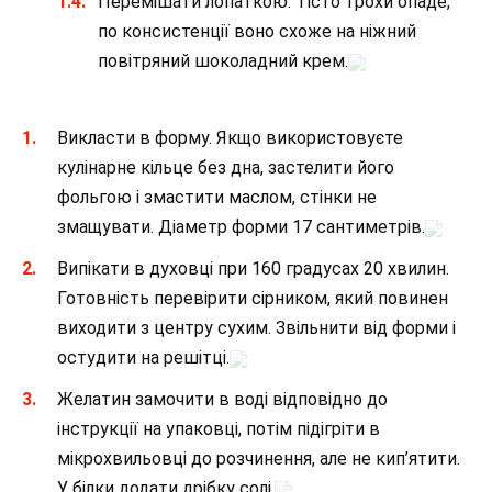
Перемішати лопаткою. Тісто трохи опаде,
по консистенції воно схоже на ніжний
повітряний шоколадний крем.
Викласти в форму. Якщо використовуєте
кулінарне кільце без дна, застелити його
фольгою і змастити маслом, стінки не
змащувати. Діаметр форми 17 сантиметрів.
Випікати в духовці при 160 градусах 20 хвилин.
Готовність перевірити сірником, який повинен
виходити з центру сухим. Звільнити від форми і
остудити на решітці.
Желатин замочити в воді відповідно до
інструкції на упаковці, потім підігріти в
мікрохвильовці до розчинення, але не кип’ятити.
У білки додати дрібку солі.