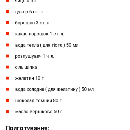
яйце 4 шт.
цукор 6 ст. л.
борошно 3 ст. л.
какао порошок 1 ст. л.
вода тепла ( для тіста ) 50 мл
розпушувач 1 ч. л.
сіль щіпка
желатин 10 г.
вода холодна ( для желатину ) 50 мл
шоколад темний 80 г.
масло вершкове 50 г.
Приготування: