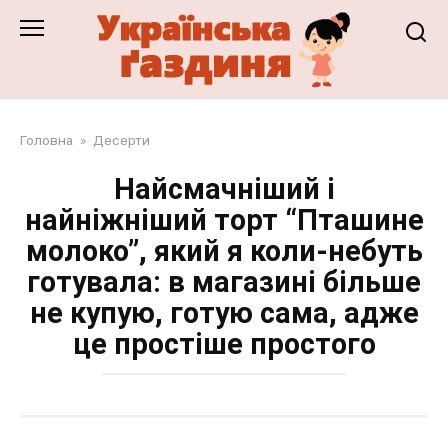
Перейти
до
змісту
Головна
»
Десерти
Найсмачніший і
найніжніший торт “Пташине
молоко”, який я коли-небуть
готувала: в магазині більше
не купую, готую сама, адже
це простіше простого