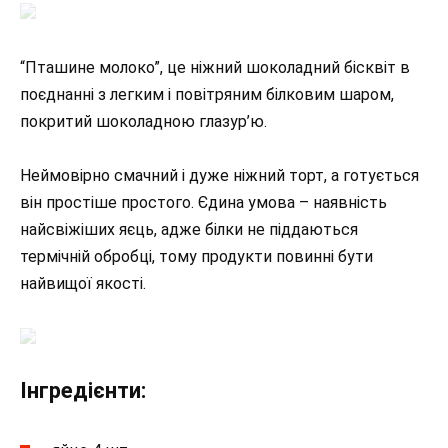
“Пташине молоко”, це ніжний шоколадний бісквіт в
поєднанні з легким і повітряним білковим шаром,
покритий шоколадною глазур’ю.
Неймовірно смачний і дуже ніжний торт, а готується
він простіше простого. Єдина умова – наявність
найсвіжіших яєць, адже білки не піддаються
термічній обробці, тому продукти повинні бути
найвищої якості.
Інгредієнти: