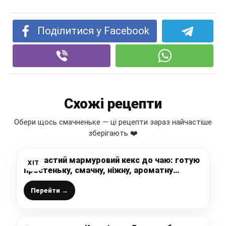
Поділитися у Facebook
Схожі рецепти
Обери щось смачненьке — ці рецепти зараз найчастіше
зберігають ❤️
Смугастий мармуровий кекс до чаю: готую
ХІТ
простеньку, смачну, ніжну, ароматну
випічку, яка завжди і у всіх вдається
Перейти →