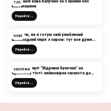
Домашня кава Капучіно за 5 хвилин без
ТОП
кавомашини
Перейти →
Показую, як я готую свій улюблений
НОВЕ
шоколадний пиріг з сиром: тут все дуже
просто, без замісу тіста і з ніжнішою
начинкою
Перейти →
Маковий пиріг “Відривні булочки” на
ЗБЕРЕЖИ
здобному тісті: неймовірна смакота до
чаю, яку оцінять всі любителі макової
випічки
Перейти →