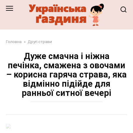
Перейти
до
змісту
Головна
»
Другі страви
Дуже смачна і ніжна
печінка, смажена з овочами
– корисна гаряча страва, яка
відмінно підійде для
ранньої ситної вечері