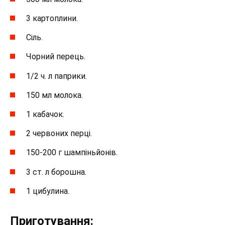
3 картоплини.
Сіль.
Чорний перець.
1/2 ч. л паприки.
150 мл молока.
1 кабачок.
2 червоних перці.
150-200 г шампіньйонів.
3 ст. л борошна.
1 цибулина.
Приготування: