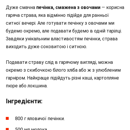
Дуже смачна
печінка, смажена з овочами
— корисна
гаряча страва, яка відмінно підійде для ранньої
ситної вечері. Але готувати печінку з овочами ми
будемо окремо, але подавати будемо в одній тарілці.
Завдяки унікальним властивостям печінки, страва
виходить дуже соковитою і ситною.
Подавати страву слід в гарячому вигляді, можна
окремо з скибочкою білого хліба або ж з улюбленим
гарніром. Найкраще підійдуть різні каші, картопляне
пюре або локшина.
Інгредієнти:
800 г яловичої печінки.
500 мл молока.