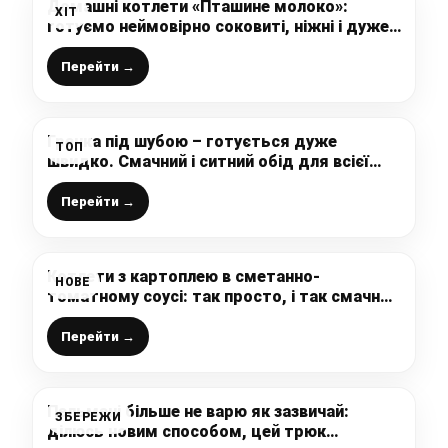
Домашні котлети «Пташине молоко»:
ХІТ
готуємо неймовірно соковиті, ніжні і дуже
смачні котлетки, які сподобаються всім
Перейти →
Гречка під шубою – готується дуже
ТОП
швидко. Смачний і ситний обід для всієї
родини
Перейти →
Котлети з картоплею в сметанно-
НОВЕ
томатному соусі: так просто, і так смачно,
ділюсь класним рецептом
Перейти →
Пельмені більше не варю як зазвичай:
ЗБЕРЕЖИ
ділюсь новим способом, цей трюк