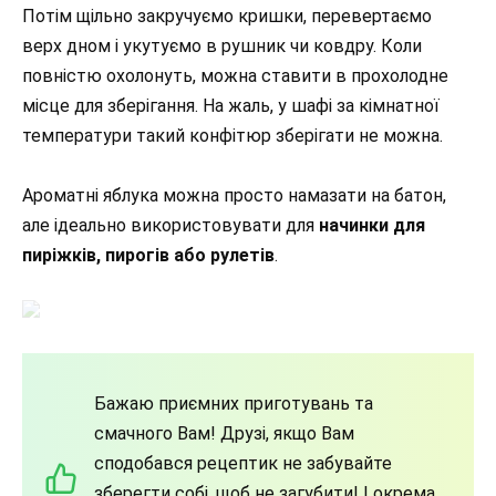
Потім щільно закручуємо кришки, перевертаємо
верх дном і укутуємо в рушник чи ковдру. Коли
повністю охолонуть, можна ставити в прохолодне
місце для зберігання. На жаль, у шафі за кімнатної
температури такий конфітюр зберігати не можна.
Ароматні яблука можна просто намазати на батон,
але ідеально використовувати для
начинки для
пиріжків, пирогів або рулетів
.
Бажаю приємних приготувань та
смачного Вам! Друзі, якщо Вам
сподобався рецептик не забувайте
зберегти собі, щоб не загубити! І окрема