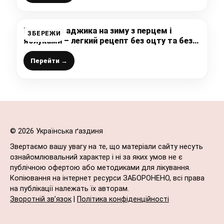
Густенька аджика на зиму з перцем і
ЗБЕРЕЖИ
яблуками – легкий рецепт без оцту та без
лимонної кислоти, до пельменів просто
ідеальна, зберігаю такі заготовки у
Перейти →
квартирі
© 2026 Українська ґаздиня
Звертаємо вашу увагу на те, що матеріали сайту несуть
ознайомлювальний характер і ні за яких умов не є
публічною офертою або методиками для лікування.
Копіювання на інтернет ресурси ЗАБОРОНЕНО, всі права
на публікації належать їх авторам.
Зворотній зв’язок
|
Політика конфіденційності