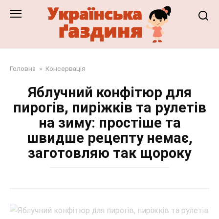
Перейти
до
змісту
Головна
»
Консервація
Яблучний конфітюр для
пирогів, пиріжків та рулетів
на зиму: простіше та
швидше рецепту немає,
заготовляю так щороку