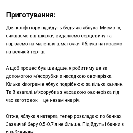
Приготування:
Для конфітюру підійдуть будь-які яблука. Миємо їх,
очищаємо від шкірки, видаляємо серцевину та
нарізаємо на маленькі шматочки. Яблука натираємо
на великій тертці.
А щоб процес був швидше, я робитиму це за
допомогою м’ясорубки з насадкою овочерізка.
Кілька кілограмів яблук подрібнюю за кілька хвилин.
Та й взагалі, м’ясорубка з насадкою овочерізка під
час заготовок – це незамінна річ.
Отже, яблука я натерла, тепер розкладаю по банках.
Зазвичай беру 0,5-0,7 л не більше. Підійдуть і банки з
різьбленням.