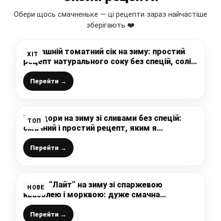
Обери щось смачненьке — ці рецепти зараз найчастіше
зберігають ❤️
Домашній томатний сік на зиму: простий
ХІТ
рецепт натурального соку без спецій, солі і
цукру, а виходить в 100 раз смачніше
магазинного
Перейти →
Помідори на зиму зі сливами без спецій:
ТОП
смачний і простий рецепт, яким я
користуюсь вже кілька років підряд
Перейти →
Салат “Лайт” на зиму зі спаржевою
НОВЕ
квасолею і морквою: дуже смачна
заготівля, яка швидко з’їдається (рецепт
без оцту)
Перейти →