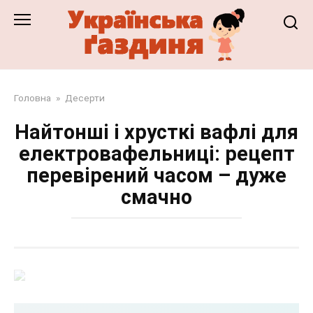
Перейти
до
змісту
Головна
»
Десерти
Найтонші і хрусткі вафлі для
електровафельниці: рецепт
перевірений часом – дуже
смачно