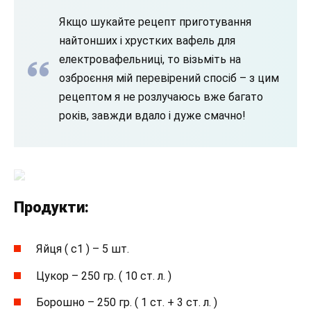
Якщо шукайте рецепт приготування
найтонших і хрустких вафель для
електровафельниці, то візьміть на
озброєння мій перевірений спосіб – з цим
рецептом я не розлучаюсь вже багато
років, завжди вдало і дуже смачно!
Продукти
:
Яйця ( с1 ) – 5 шт.
Цукор – 250 гр. ( 10 ст. л. )
Борошно – 250 гр. ( 1 ст. + 3 ст. л. )