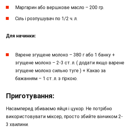
Маргарин або вершкове масло – 200 гр.
Сіль і розпушувач по 1/2 ч. л.
Для начинки:
Варене згущене молоко – 380 г або 1 банку +
згущене молоко – 2-3 ст. л. ( додати якщо варене
згущене молоко сильно туге ) + Какао за
бажанням – 1 ст. л. з гіркою.
Приготування:
Насамперед збиваємо яйця і цукор. Не потрібно
використовувати міксер, просто збийте вінчиком 2-
3 хвилини.