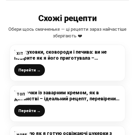
Схожі рецепти
Обери щось смачненьке — ці рецепти зараз найчастіше
зберігають ❤️
Без духовки, сковороди і печива: ви не
ХІТ
повірите як я його приготувала –
смачненький домашній торт з незвичайним
кремом, з розряду “на швидку руку”
Перейти →
Трубочки із заварним кремом, як в
ТОП
дитинстві – ідеальний рецепт, перевірений
роками з доступних інгредієнтів, так
смачно, що діти просять їх пекти щотижня
Перейти →
Показую як я готую освіжаючі цукерки з
НОВЕ