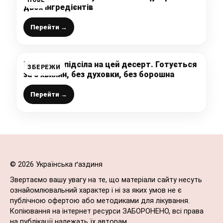
двох інгредієнтів
Перейти →
Моя сім’я підсіла на цей десерт. Готується
ЗБЕРЕЖИ
за 5 хвилин, без духовки, без борошна
Перейти →
© 2026 Українська ґаздиня
Звертаємо вашу увагу на те, що матеріали сайту несуть
ознайомлювальний характер і ні за яких умов не є
публічною офертою або методиками для лікування.
Копіювання на інтернет ресурси ЗАБОРОНЕНО, всі права
на публікації належать їх авторам.