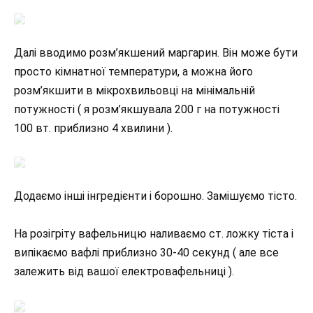
Далі вводимо розм’якшений маргарин. Він може бути
просто кімнатної температури, а можна його
розм’якшити в мікрохвильовці на мінімальній
потужності ( я розм’якшувала 200 г на потужності
100 вт. приблизно 4 хвилини ).
Додаємо інші інгредієнти і борошно. Замішуємо тісто.
На розігріту вафельницю наливаємо ст. ложку тіста і
випікаємо вафлі приблизно 30-40 секунд ( але все
залежить від вашої електровафельниці ).