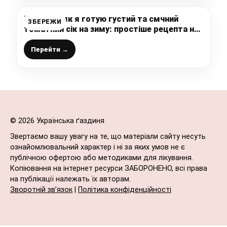
Показую, як я готую густий та смчний
ЗБЕРЕЖИ
томатний сік на зиму: простіше рецепта не
буває, тому рекомендую до приготування
Перейти →
© 2026 Українська ґаздиня
Звертаємо вашу увагу на те, що матеріали сайту несуть
ознайомлювальний характер і ні за яких умов не є
публічною офертою або методиками для лікування.
Копіювання на інтернет ресурси ЗАБОРОНЕНО, всі права
на публікації належать їх авторам.
Зворотній зв’язок
|
Політика конфіденційності