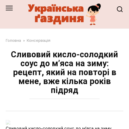
Перейти
до
змісту
Головна
»
Консервація
Сливовий кисло-солодкий
соус до м’яса на зиму:
рецепт, який на повторі в
мене, вже кілька років
підряд
Сливовий кисло-солодкий соус до м’яса на зиму