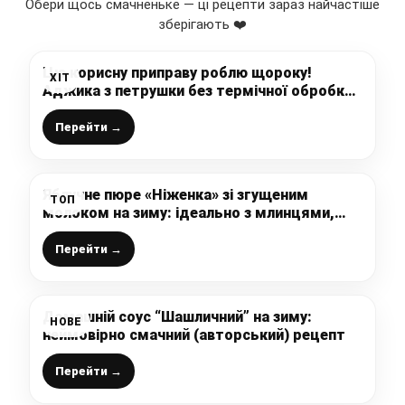
Обери щось смачненьке — ці рецепти зараз найчастіше
зберігають ❤️
Цю корисну приправу роблю щороку!
ХІТ
Аджика з петрушки без термічної обробки
– смачно і просто
Перейти →
Яблучне пюре «Ніженка» зі згущеним
ТОП
молоком на зиму: ідеально з млинцями,
оладками і діткам на перекус
Перейти →
Домашній соус “Шашличний” на зиму:
НОВЕ
неймовірно смачний (авторський) рецепт
Перейти →