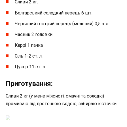
Сливи 2 кг.
Болгарський солодкий перець 6 шт.
Червоний гострий перець (мелений) 0,5 ч. л.
Часник 2 головки
Каррі 1 пачка
Сіль 1-2 ст. л.
Цукор 11 ст. л.
Приготування:
Сливи 2 кг (у мене м’ясисті, смачні та солодкі)
промиваю під проточною водою, забираю кісточки.