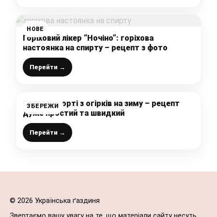
НОВЕ
Горіховий лікер “Ночіно”: горіхова
настоянка на спирту – рецепт з фото
Перейти →
Солоне асорті з огірків на зиму – рецепт
ЗБЕРЕЖИ
дуже простий та швидкий
Перейти →
© 2026 Українська ґаздиня
Звертаємо вашу увагу на те, що матеріали сайту несуть