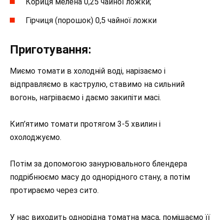
Кориця мелена 0,25 чайної ложки;
Гірчиця (порошок) 0,5 чайної ложки
Приготування:
Миємо томати в холодній воді, нарізаємо і
відправляємо в каструлю, ставимо на сильний
вогонь, нагріваємо і даємо закипіти масі.
Кип’ятимо томати протягом 3-5 хвилин і
охолоджуємо.
Потім за допомогою занурювального блендера
подрібнюємо масу до однорідного стану, а потім
протираємо через сито.
У нас виходить однорідна томатна маса, поміщаємо її