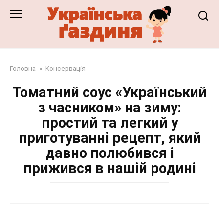
Перейти
до
змісту
Головна
»
Консервація
Томатний соус «Український
з часником» на зиму:
простий та легкий у
приготуванні рецепт, який
давно полюбився і
прижився в нашій родині