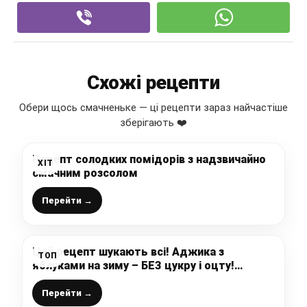
Схожі рецепти
Обери щось смачненьке — ці рецепти зараз найчастіше
зберігають ❤️
Рецепт солодких помідорів з надзвичайно
ХІТ
смачним розсолом
Перейти →
Цей рецепт шукають всі! Аджика з
ТОП
яблуками на зиму – БЕЗ цукру і оцту!
Смачна, ароматна і готується просто!
Перейти →