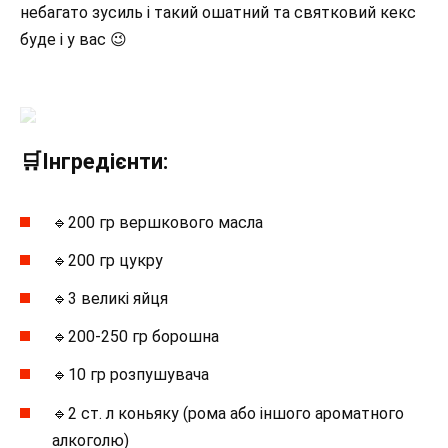
небагато зусиль і такий ошатний та святковий кекс
буде і у вас 😉
🛒Інгредієнти:
🔹200 гр вершкового масла
🔹200 гр цукру
🔹3 великі яйця
🔹200-250 гр борошна
🔹10 гр розпушувача
🔹2 ст. л коньяку (рома або іншого ароматного
алкоголю)