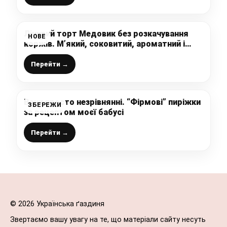
Лінивий торт Медовик без розкачування
НОВЕ
коржів. М’який, соковитий, ароматний і
лише за 30 хвилин
Перейти →
Вони просто незрівнянні. “Фірмові” пиріжки
ЗБЕРЕЖИ
за рецептом моєї бабусі
Перейти →
© 2026 Українська ґаздиня
Звертаємо вашу увагу на те, що матеріали сайту несуть