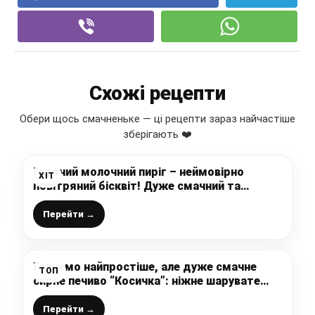
Схожі рецепти
Обери щось смачненьке — ці рецепти зараз найчастіше
зберігають ❤️
Гарячий молочний пиріг – неймовірно
ХІТ
повітряний бісквіт! Дуже смачний та
ніжний, можна змастити кремом або
варенням
Перейти →
Готуємо найпростіше, але дуже смачне
ТОП
сирне печиво “Косичка”: ніжне шарувате
тісто та гарна і оригінальна форма –
ідеально до чаю
Перейти →