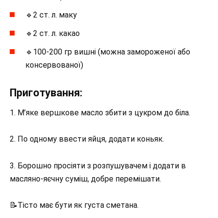
🔹2 ст. л. маку
🔹2 ст. л. какао
🔹100-200 гр вишні (можна замороженої або
консервованої)
Приготування:
1. М’яке вершкове масло збити з цукром до біла.
2. По одному ввести яйця, додати коньяк.
3. Борошно просіяти з розпушувачем і додати в
масляно-яєчну суміш, добре перемішати.
📝Тісто має бути як густа сметана.