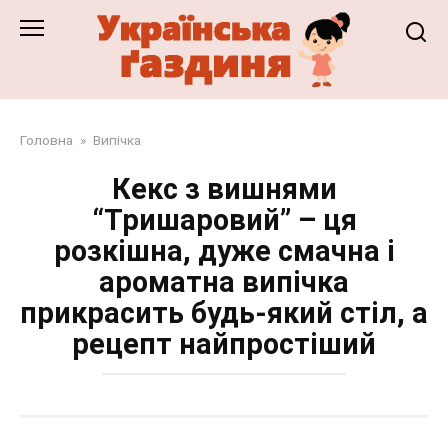
Перейти
до
змісту
Головна
»
Випічка
Кекс з вишнями
“Тришаровий” – ця
розкішна, дуже смачна і
ароматна випічка
прикрасить будь-який стіл, а
рецепт найпростіший