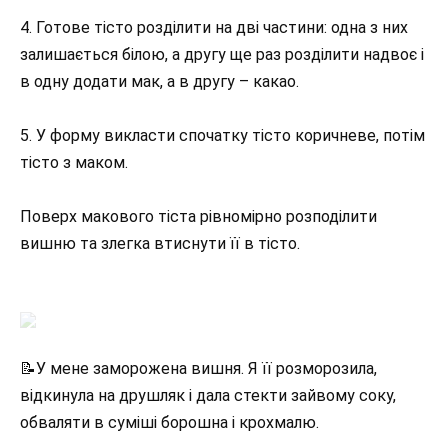
4. Готове тісто розділити на дві частини: одна з них
залишається білою, а другу ще раз розділити надвоє і
в одну додати мак, а в другу – какао.
5. У форму викласти спочатку тісто коричневе, потім
тісто з маком.
Поверх макового тіста рівномірно розподілити
вишню та злегка втиснути її в тісто.
📝У мене заморожена вишня. Я її розморозила,
відкинула на друшляк і дала стекти зайвому соку,
обваляти в суміші борошна і крохмалю.