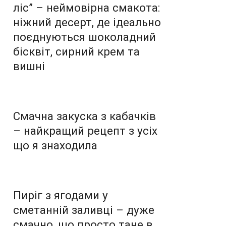
ліс” – неймовірна смакота:
ніжний десерт, де ідеально
поєднуються шоколадний
бісквіт, сирний крем та
вишні
Смачна закуска з кабачків
– найкращий рецепт з усіх
що я знаходила
Пиріг з ягодами у
сметанній заливці – дуже
смачно, що просто тане в