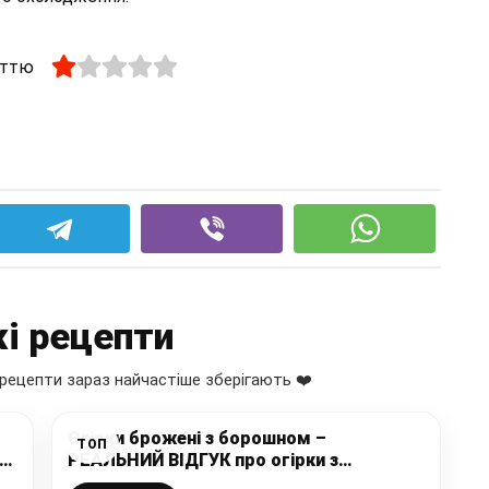
аттю
і рецепти
рецепти зараз найчастіше зберігають ❤️
Огірки брожені з борошном –
ТОП
а
РЕАЛЬНИЙ ВІДГУК про огірки з
и
борошном