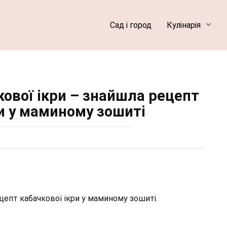
Сад і город
Кулінарія
кової ікри – знайшла рецепт
ри у маминому зошиті
ецепт кабачкової ікри у маминому зошиті.