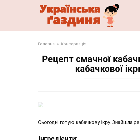
Перейти
до
змісту
Головна
»
Консервація
Рецепт смачної кабач
кабачкової ік
Сьогодні готую кабачкову ікру. Знайшла р
Інгредієнти: