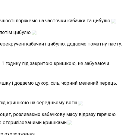
учності поріжемо на часточки кабачки та цибулю.
 потім цибулю.
ерекручені кабачки і цибулю, додаємо томатну пасту,
 1 годину під закритою кришкою, не забуваючи
шку і додаємо цукор, сіль, чорний мелений перець,
під кришкою на середньому вогні.
 оцет, розливаємо кабачкову масу відразу гарячою
мо стерилізованими кришками.
го охолодження.