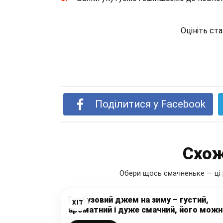
Оцініть ст
Поділитися у Facebook
Схож
Обери щось смачненьке — ці 
Гарбузовий джем на зиму – густий,
ХІТ
ароматний і дуже смачний, його можн
мастити на хліб, подати до сирників ч