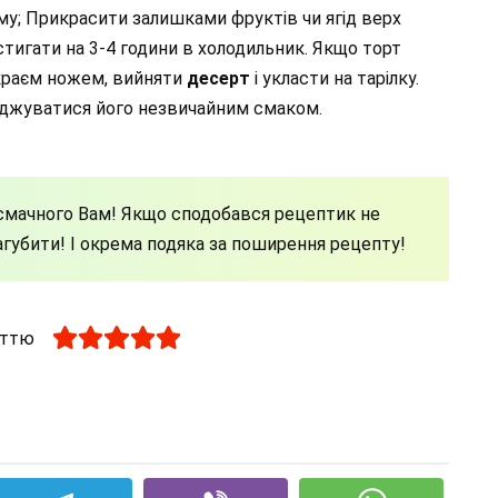
рму; Прикрасити залишками фруктів чи ягід верх
стигати на 3-4 години в холодильник. Якщо торт
 краєм ножем, вийняти
десерт
і укласти на тарілку.
лоджуватися його незвичайним смаком.
смачного Вам! Якщо сподобався рецептик не
загубити! І окрема подяка за поширення рецепту!
аттю