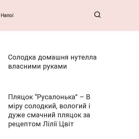
Напої
Солодка домашня нутелла
власними руками
Пляцок “Русалонька” – В
міру солодкий, вологий і
дуже смачний пляцок за
рецептом Лілії Цвіт