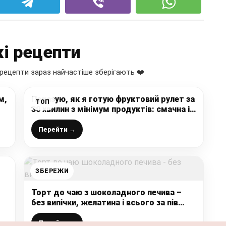
і рецепти
рецепти зараз найчастіше зберігають ❤️
м,
Показую, як я готую фруктовий рулет за
ТОП
30 хвилин з мінімум продуктів: смачна і
проста випічка до чаю на “швидку руку”
Перейти →
ЗБЕРЕЖИ
Торт до чаю з шоколадного печива –
без випічки, желатина і всього за пів
години
Перейти →