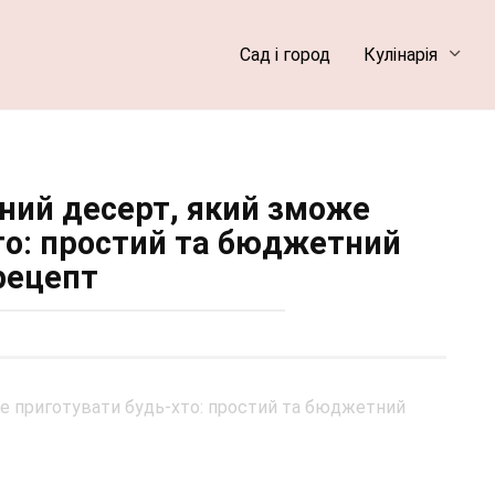
Сад і город
Кулінарія
ий десерт, який зможе
то: простий та бюджетний
рецепт