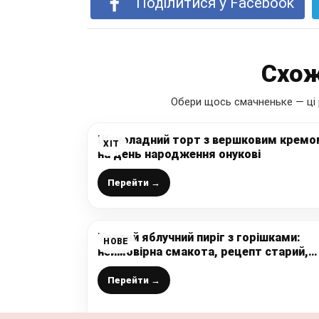
Поділитися у Facebook
Схож
Обери щось смачненьке — ці 
Шоколадний торт з вершковим кремо
ХІТ
на день народження онукові
Перейти →
Тертий яблучний пиріг з горішками:
НОВЕ
неймовірна смакота, рецепт старий,
перевірений роками, готую часто поки
сезон яблук
Перейти →