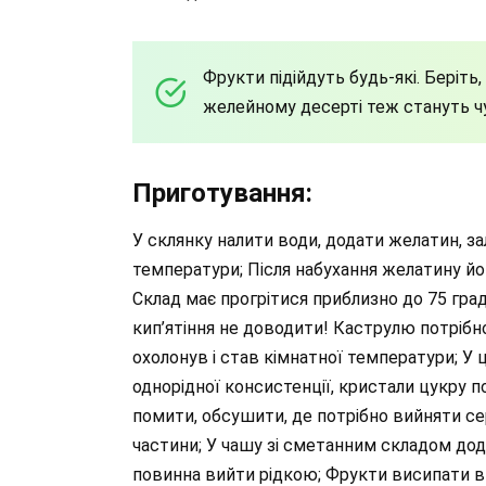
Фрукти підійдуть будь-які. Беріть
желейному десерті теж стануть 
Приготування:
У склянку налити води, додати желатин, за
температури; Після набухання желатину йо
Склад має прогрітися приблизно до 75 гра
кип’ятіння не доводити! Каструлю потрібно
охолонув і став кімнатної температури; У ц
однорідної консистенції, кристали цукру п
помити, обсушити, де потрібно вийняти сер
частини; У чашу зі сметанним складом дод
повинна вийти рідкою; Фрукти висипати в 