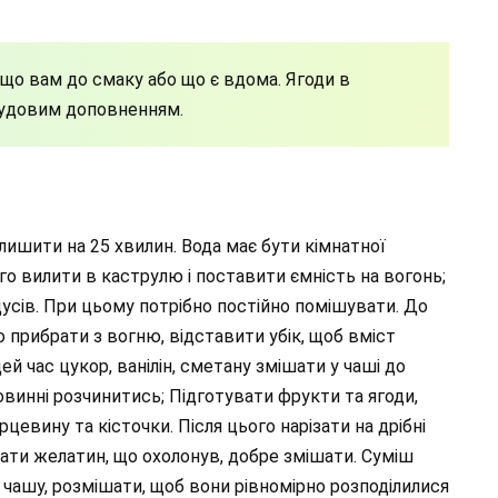
, що вам до смаку або що є вдома. Ягоди в
чудовим доповненням.
лишити на 25 хвилин. Вода має бути кімнатної
го вилити в каструлю і поставити ємність на вогонь;
дусів. При цьому потрібно постійно помішувати. До
 прибрати з вогню, відставити убік, щоб вміст
ей час цукор, ванілін, сметану змішати у чаші до
овинні розчинитись; Підготувати фрукти та ягоди,
цевину та кісточки. Після цього нарізати на дрібні
ати желатин, що охолонув, добре змішати. Суміш
чашу, розмішати, щоб вони рівномірно розподілилися