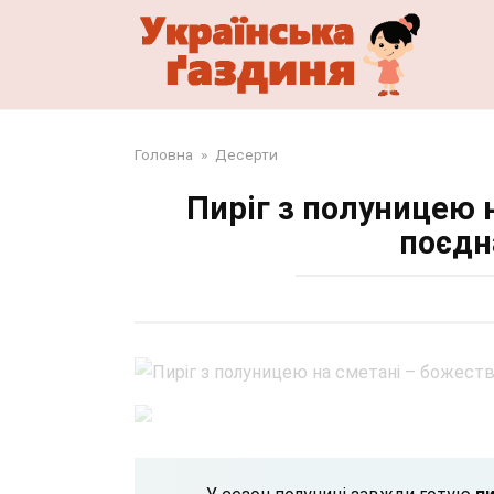
Перейти
до
змісту
Головна
»
Десерти
Пиріг з полуницею 
поєдн