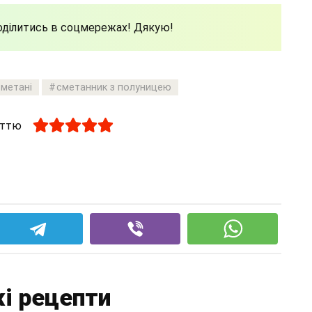
поділитись в соцмережах! Дякую!
сметані
сметанник з полуницею
аттю
і рецепти