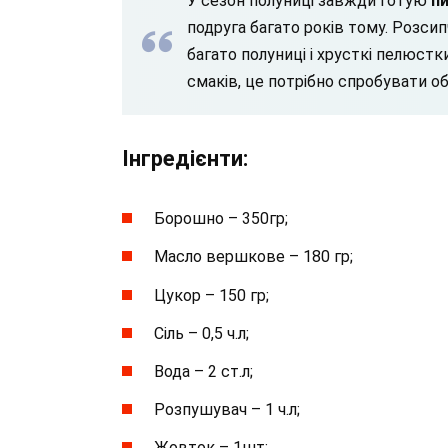
У сезон полуниці завжди готую
пи
подруга багато років тому. Розси
багато полуниці і хрусткі пелюс
смаків, це потрібно спробувати об
Інгредієнти:
Борошно – 350гр;
Масло вершкове – 180 гр;
Цукор – 150 гр;
Сіль – 0,5 ч.л;
Вода – 2 ст.л;
Розпушувач – 1 ч.л;
Жовток – 1шт;