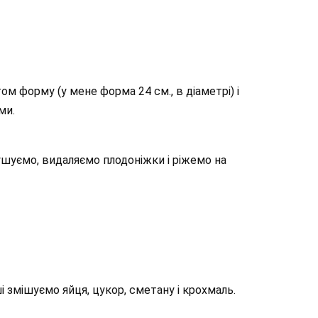
м форму (у мене форма 24 см., в діаметрі) і
ми.
шуємо, видаляємо плодоніжки і ріжемо на
і змішуємо яйця, цукор, сметану і крохмаль.