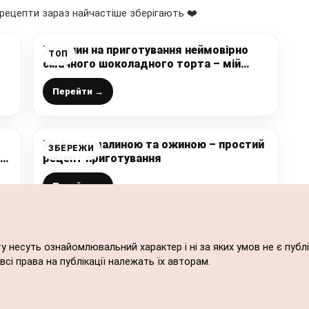
рецепти зараз найчастіше зберігають ❤️
7 хвилин на приготування неймовірно
ТОП
смачного шоколадного торта – мій
особистий рекорд!
Перейти →
Мафіни з малиною та ожиною – простий
ЗБЕРЕЖИ
рецепт приготування
сь
Перейти →
ту несуть ознайомлювальний характер і ні за яких умов не є пу
сі права на публікації належать їх авторам.