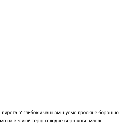
 пирога. У глибокій чаші змішуємо просіяне борошно,
емо на великій терці холодне вершкове масло.