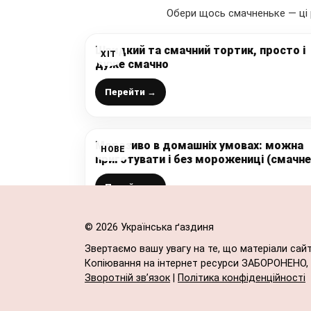
Обери щось смачненьке — ці 
Швидкий та смачний тортик, просто і
ХІТ
дуже смачно
Перейти →
Морозиво в домашніх умовах: можна
НОВЕ
приготувати і без морожениці (смачне
шоколадне морозиво на десерт, ділю
рецептом)
Перейти →
© 2026 Українська ґаздиня
Звертаємо вашу увагу на те, що матеріали сай
Копіювання на інтернет ресурси ЗАБОРОНЕНО, в
Зворотній зв’язок
|
Політика конфіденційності