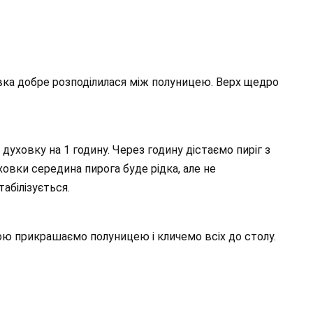
вка добре розподілилася між полуницею. Верх щедро
духовку на 1 годину. Через годину дістаємо пиріг з
ховки середина пирога буде рідка, але не
абілізується.
ю прикрашаємо полуницею і кличемо всіх до столу.