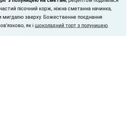
ріг з полуницею на сметані
, рецептом поділилася
пчастий пісочний корж, ніжна сметанна начинка,
тки мигдалю зверху. Божественне поєднання
ов’язково, як і
шоколадний торт з полуницею
.