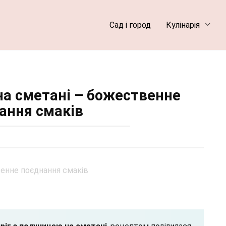
Сад і город
Кулінарія
на сметані – божественне
ання смаків