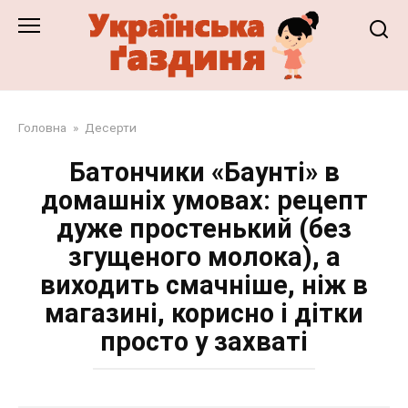
Перейти
до
змісту
Головна
»
Десерти
Батончики «Баунті» в
домашніх умовах: рецепт
дуже простенький (без
згущеного молока), а
виходить смачніше, ніж в
магазині, корисно і дітки
просто у захваті