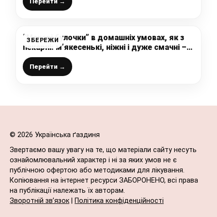
так смачно, що і торта не треба
Перейти →
“Макові булочки” в домашніх умовах, як з
ЗБЕРЕЖИ
пекарні: м’якесенькі, ніжні і дуже смачні –
ідеально до чаю
Перейти →
© 2026 Українська ґаздиня
Звертаємо вашу увагу на те, що матеріали сайту несуть
ознайомлювальний характер і ні за яких умов не є
публічною офертою або методиками для лікування.
Копіювання на інтернет ресурси ЗАБОРОНЕНО, всі права
на публікації належать їх авторам.
Зворотній зв’язок
|
Політика конфіденційності