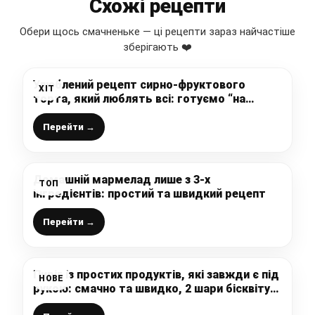
Схожі рецепти
Обери щось смачненьке — ці рецепти зараз найчастіше
зберігають ❤️
Улюблений рецепт сирно-фруктового
ХІТ
торта, який люблять всі: готуємо “на
швидку руку”, випікати нічого не треба, а
смак неперевершений
Перейти →
Домашній мармелад лише з 3-х
ТОП
інгредієнтів: простий та швидкий рецепт
Перейти →
Пиріг із простих продуктів, які завжди є під
НОВЕ
рукою: смачно та швидко, 2 шари бісквіту
промащені джемом і покриті горішками,