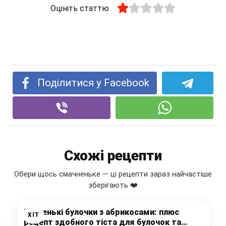
Оцініть статтю
Поділитися у Facebook
Схожі рецепти
Обери щось смачненьке — ці рецепти зараз найчастіше
зберігають ❤️
М’якенькі булочки з абрикосами: плюс
ХІТ
рецепт здобного тіста для булочок та