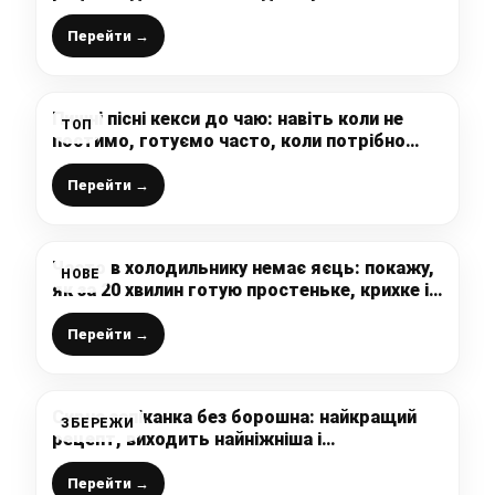
рулетів
Перейти →
Пишні пісні кекси до чаю: навіть коли не
ТОП
постимо, готуємо часто, коли потрібно
швидше прилаштувати банани або яблука
Перейти →
Часто в холодильнику немає яєць: покажу,
НОВЕ
як за 20 хвилин готую простеньке, крихке і
дуже смачне “Шоколадне печиво”
Перейти →
Сирна запіканка без борошна: найкращий
ЗБЕРЕЖИ
рецепт, виходить найніжніша і
найсмачніша, її їдять всі
Перейти →