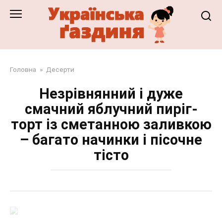
Перейти
до
змісту
Головна
»
Десерти
Незрівнянний і дуже
смачний яблучний пиріг-
торт із сметанною заливкою
– багато начинки і пісочне
тісто