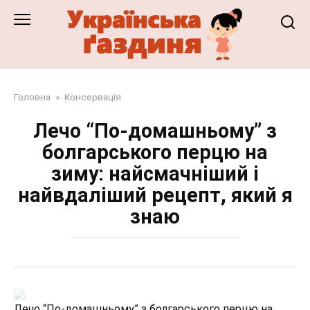
Перейти
до
змісту
Головна
»
Консервація
Лечо “По-домашньому” з
болгарського перцю на
зиму: найсмачніший і
найвдаліший рецепт, який я
знаю
Лечо “По-домашньому” з болгарського перцю на