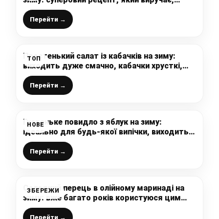
взимку борщ насиченого кольору і готую
його за лічені хвилини
Перейти →
Простенький салат із кабачків на зиму:
ТОП
виходить дуже смачно, кабачки хрусткі,
пікантні, з легкою ноткою часнику
Перейти →
Густеньке повидло з яблук на зиму:
НОВЕ
ідеально для будь-якої випічки, виходить
дуже смачне і ароматне
Перейти →
Солодкий перець в олійному маринаді на
ЗБЕРЕЖИ
зиму: вже багато років користуюся цим
рецептом
Перейти →