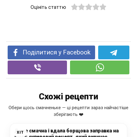
Оцініть статтю
Поділитися у Facebook
Схожі рецепти
Обери щось смачненьке — ці рецепти зараз найчастіше
зберігають ❤️
Дуже смачна і вдала борщова заправка на
ХІТ
зиму: суперовий рецепт, який виручає,