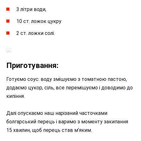
3 літри води,
10 ст. ложок цукру
2 ст. ложки солі.
Приготування:
Готуємо соус: воду змішуємо з томатною пастою,
додаємо цукор, сіль, все перемішуємо і доводимо до
кипіння.
Далі опускаємо наш нарізаний часточками
болгарський перець і варимо з моменту закипання
15 хвилин, щоб перець став м’яким.