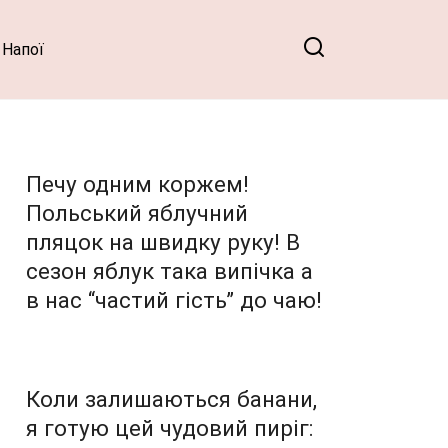
Напої
Печу одним коржем!
Польський яблучний
пляцок на швидку руку! В
сезон яблук така випічка а
в нас “частий гість” до чаю!
Коли залишаються банани,
я готую цей чудовий пиріг: