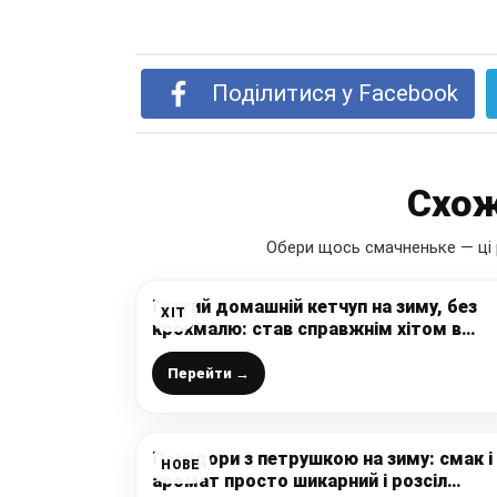
Поділитися у Facebook
Схож
Обери щось смачненьке — ці 
Густий домашній кетчуп на зиму, без
ХІТ
крохмалю: став справжнім хітом в
минулому році і всім сподобався, том
ділюсь рецептом з вами
Перейти →
Помідори з петрушкою на зиму: смак і
НОВЕ
аромат просто шикарний і розсіл