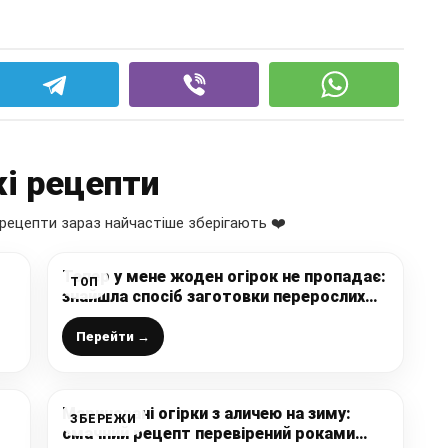
і рецепти
рецепти зараз найчастіше зберігають ❤️
Тепер у мене жоден огірок не пропадає:
ТОП
знайшла спосіб заготовки перерослих
у
огірків на зиму (ділюся рецептом)
Перейти →
Мариновані огірки з аличею на зиму:
ЗБЕРЕЖИ
смачний рецепт перевірений роками