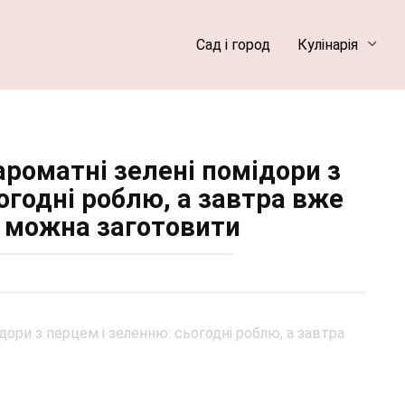
Сад і город
Кулінарія
ароматні зелені помідори з
огодні роблю, а завтра вже
му можна заготовити