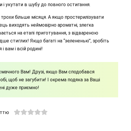
и і укутати в шубу до повного остигання.
 трохи більше місяця. А якщо простерилізувати
ець виходять неймовірно ароматні, злегка
увається на етапі приготування, з відвареною
ше стиглих! Якщо багаті на “зелененькі”, зробіть
і вам і всій родині!
мачного Вам! Друзі, якщо Вам сподобався
бі, щоб не загубити! І окрема подяка за Ваші
ені дуже приємно!
аттю