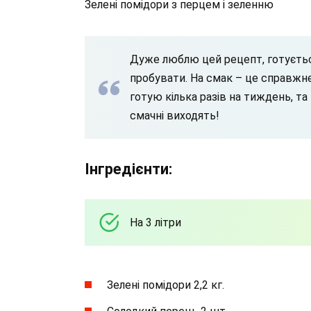
Зелені помідори з перцем і зеленню
Дуже люблю цей рецепт, готуєтьс
пробувати. На смак – це справжнє 
готую кілька разів на тиждень, т
смачні виходять!
Інгредієнти:
На 3 літри
Зелені помідори 2,2 кг.