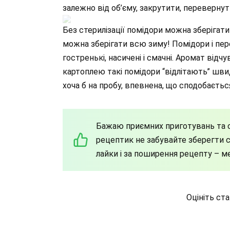
залежно від об’єму, закрутити, перевернут
Без стерилізації помідори можна зберігати
можна зберігати всю зиму! Помідори і пер
гостренькі, насичені і смачні. Аромат відч
картоплею такі помідори “відлітають” швид
хоча б на пробу, впевнена, що сподобається 
Бажаю приємних приготувань та с
рецептик не забувайте зберегти со
лайки і за поширення рецепту – м
Оцініть ст