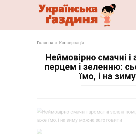
Перейти
до
змісту
Головна
»
Консервація
Неймовірно смачні і 
перцем і зеленню: сь
їмо, і на зи