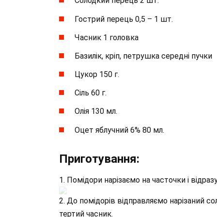
Солодкий перець 2 шт.
Гострий перець 0,5 – 1 шт.
Часник 1 головка
Базилік, кріп, петрушка середні пучки
Цукор 150 г.
Сіль 60 г.
Олія 130 мл.
Оцет яблучний 6% 80 мл.
Приготування:
1. Помідори нарізаємо на часточки і відраз
2. До помідорів відправляємо нарізаний с
тертий часник.