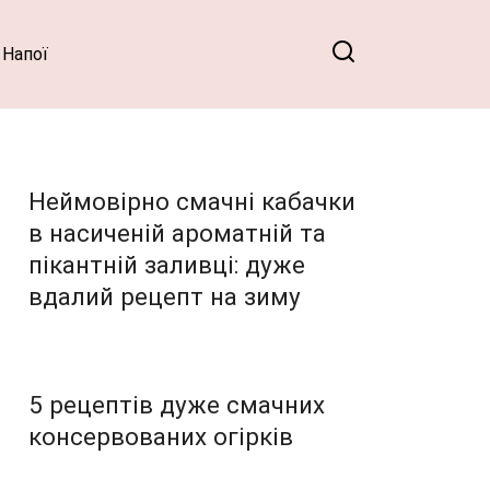
Напої
Неймовірно смачні кабачки
в насиченій ароматній та
пікантній заливці: дуже
вдалий рецепт на зиму
5 рецептів дуже смачних
консервованих огірків