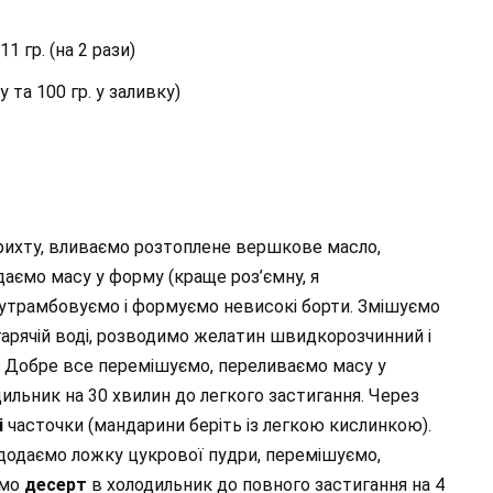
 гр. (на 2 рази)
у та 100 гр. у заливку)
ихту, вливаємо розтоплене вершкове масло,
даємо масу у форму (краще роз’ємну, я
е утрамбовуємо і формуємо невисокі борти. Змішуємо
 гарячій воді, розводимо желатин швидкорозчинний і
 Добре все перемішуємо, переливаємо масу у
ильник на 30 хвилин до легкого застигання. Через
і
часточки (мандарини беріть із легкою кислинкою).
додаємо ложку цукрової пудри, перемішуємо,
ємо
десерт
в холодильник до повного застигання на 4