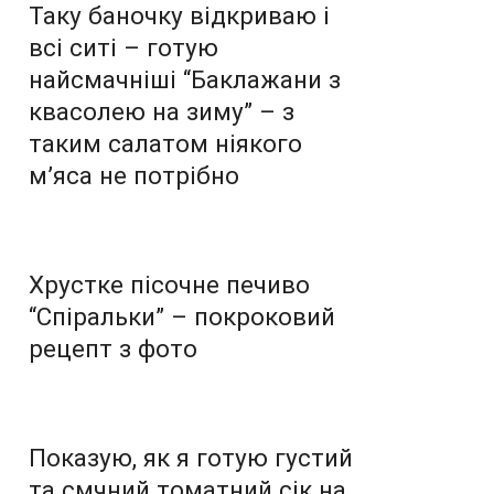
Таку баночку відкриваю і
всі ситі – готую
найсмачніші “Баклажани з
квасолею на зиму” – з
таким салатом ніякого
м’яса не потрібно
Хрустке пісочне печиво
“Спіральки” – покроковий
рецепт з фото
Показую, як я готую густий
та смчний томатний сік на