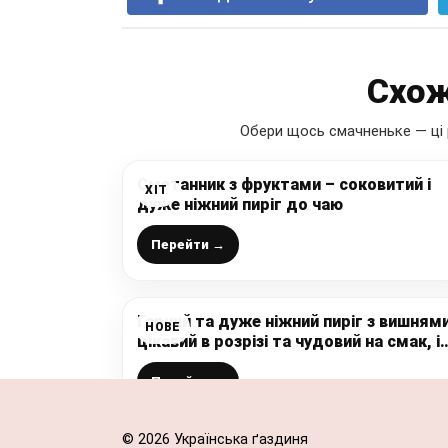
Схож
Обери щось смачненьке — ці 
Сметанник з фруктами – соковитий і
ХІТ
дуже ніжний пиріг до чаю
Перейти →
Гарний та дуже ніжний пиріг з вишнями
НОВЕ
цікавий в розрізі та чудовий на смак, і
завжди вдається
Перейти →
© 2026 Українська ґаздиня