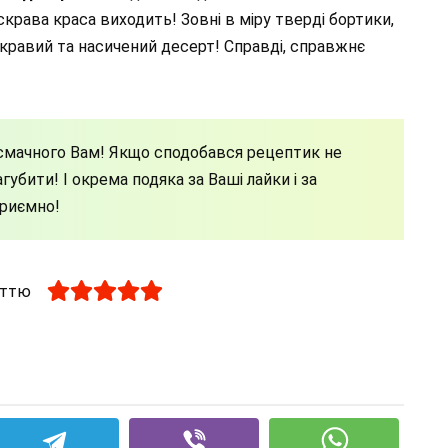
скрава краса виходить! Зовні в міру тверді бортики,
скравий та насичений десерт! Справді, справжнє
смачного Вам! Якщо сподобався рецептик не
губити! І окрема подяка за Ваші лайки і за
приємно!
аттю