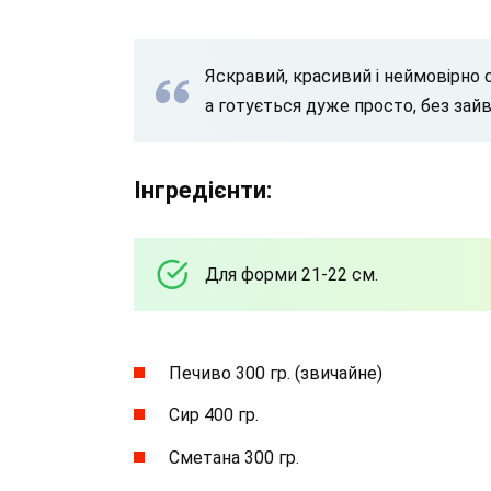
Яскравий, красивий і неймовірно 
а готується дуже просто, без зай
Інгредієнти:
Для форми 21-22 см.
Печиво 300 гр. (звичайне)
Сир 400 гр.
Сметана 300 гр.