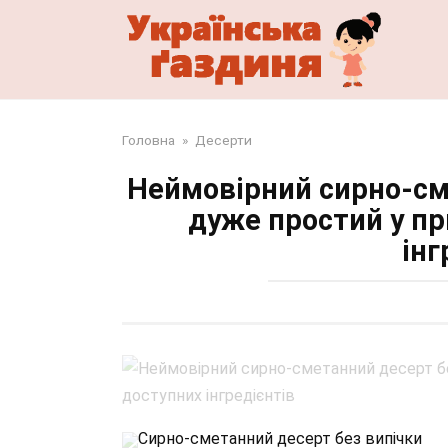
Перейти
до
змісту
Головна
»
Десерти
Неймовірний сирно-см
дуже простий у пр
інг
Сирно-сметанний десерт без випічки