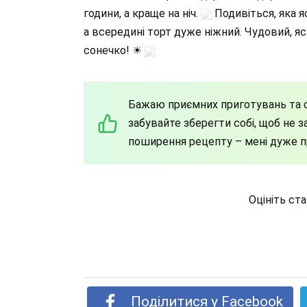
години, а краще на ніч.
Подивіться, яка я
а всередині торт дуже ніжний. Чудовий, я
сонечко! ☀
Бажаю приємних приготувань та 
забувайте зберегти собі, щоб не за
поширення рецепту – мені дуже 
Оцініть ст
Поділитися у Facebook