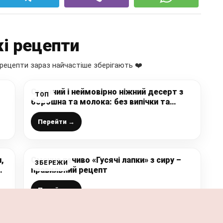
і рецепти
рецепти зараз найчастіше зберігають ❤️
Смачний і неймовірно ніжний десерт з
ТОП
борошна та молока: без випічки та
желатину
Перейти →
,
Смачне печиво «Гусячі лапки» з сиру –
ЗБЕРЕЖИ
правильний рецепт
Перейти →