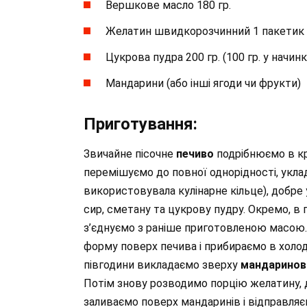
Вершкове масло 180 гр.
Желатин швидкорозчинний 1 пакетик 11
Цукрова пудра 200 гр. (100 гр. у начинк
Мандарини (або інші ягоди чи фрукти)
Приготування:
Звичайне пісочне
печиво
подрібнюємо в кр
перемішуємо до повної однорідності, укла
використовувала кулінарне кільце), добр
сир, сметану та цукрову пудру. Окремо, в
з’єднуємо з раніше приготовленою масою.
форму поверх печива і прибираємо в холод
півгодини викладаємо зверху
мандаринов
Потім знову розводимо порцію желатину, 
заливаємо поверх мандаринів і відправля