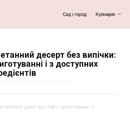
Сад і город
Кулінарія
етанний десерт без випічки:
иготуванні і з доступних
редієнтів