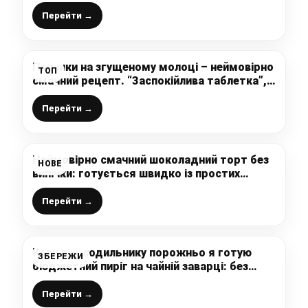
ідеально
Перейти →
Пончики на згущеному молоці – неймовірно
ТОП
смачний рецепт. “Заспокійлива таблетка”,
яку з’їдають моментально!
Перейти →
Неймовірно смачний шоколадний торт без
НОВЕ
випічки: готується швидко із простих
продуктів (навіть не думала, що це так
легко)
Перейти →
Коли в холодильнику порожньо я готую
ЗБЕРЕЖИ
бюджетний пиріг на чайній заварці: без
яєць та молочних продуктів, супер
економний та дуже смачний
Перейти →