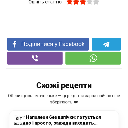
Оцініть статтю
Поділитися у Facebook
Схожі рецепти
Обери щось смачненьке — ці рецепти зараз найчастіше
зберігають ❤️
Торт Наполеон без випічки: готується
ХІТ
швидко і просто, завжди виходить