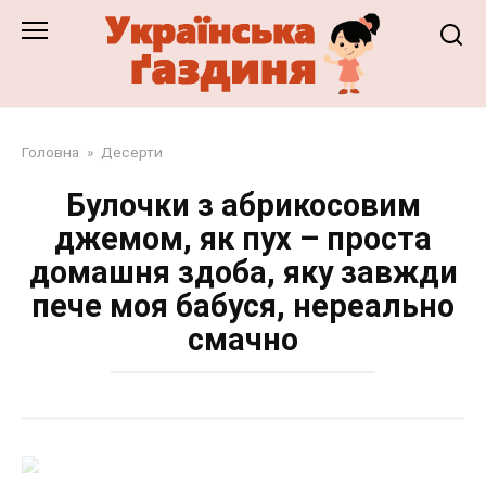
Перейти
до
змісту
Головна
»
Десерти
Булочки з абрикосовим
джемом, як пух – проста
домашня здоба, яку завжди
пече моя бабуся, нереально
смачно