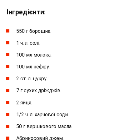
Інгредієнти:
550 г борошна.
1 ч. л. солі.
100 мл молока.
100 мл кефіру.
2 ст. л. цукру.
7 г сухих дріжджів.
2 яйця.
1/2 ч. л. харчової соди.
50 г вершкового масла.
Абрикосовий джем.