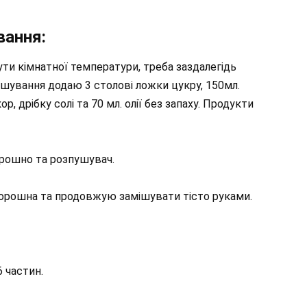
вання:
ути кімнатної температури, треба заздалегідь
змішування додаю 3 столові ложки цукру, 150мл.
ор, дрібку солі та 70 мл. олії без запаху. Продукти
борошно та розпушувач.
борошна та продовжую замішувати тісто руками.
6 частин.