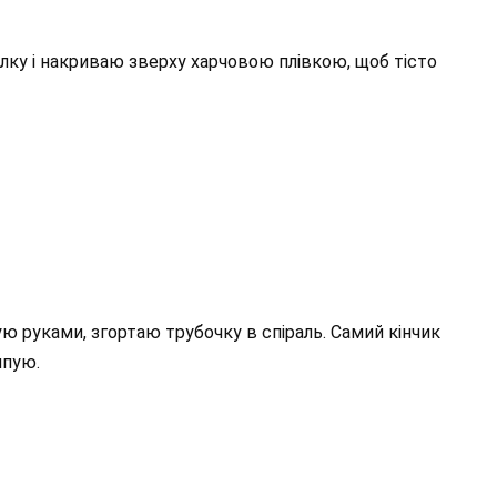
ілку і накриваю зверху харчовою плівкою, щоб тісто
ую руками, згортаю трубочку в спіраль. Самий кінчик
ипую.