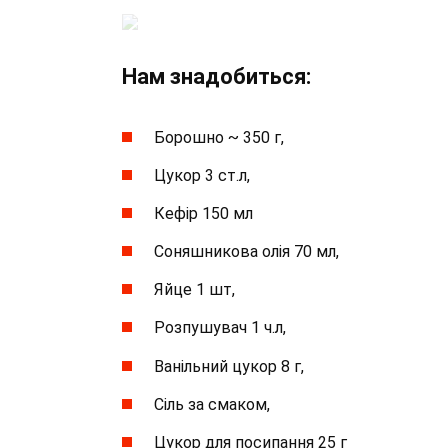
Нам знадобиться:
Борошно ~ 350 г,
Цукор 3 ст.л,
Кефір 150 мл
Соняшникова олія 70 мл,
Яйце 1 шт,
Розпушувач 1 ч.л,
Ванільний цукор 8 г,
Сіль за смаком,
Цукор для посипання 25 г