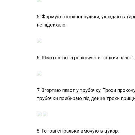
5. Формую з кожної кульки, укладаю в тар
не підсихало.
6. Шматок тіста розкочую в тонкий пласт.
7. Згортаю пласт у трубочку. Трохи прокоч
трубочки прибираю під денце трохи прищ
8. Готові спіральки вмочую в цукор.