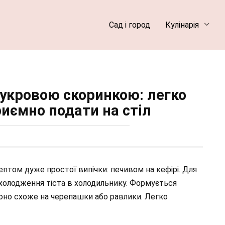
Сад і город
Кулінарія
 цукровою скоринкою: легко
риємно подати на стіл
цептом дуже простої випічки: печивом на кефірі. Для
охолодження тіста в холодильнику. Формується
оно схоже на черепашки або равлики. Легко