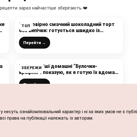
рецепти зараз найчастіше зберігають ❤️
же
Неймовірно смачний шоколадний торт
ТОП
без випічки: готується швидко із
простих продуктів (навіть не думала,
що це так легко)
Перейти →
а
Найсмачніші домашні “Булочки-
ЗБЕРЕЖИ
крафіни”: показую, як я готую їх вдома
не тільки на Великдень, неймовірно
смачна випічка до чаю
Перейти →
ту несуть ознайомлювальний характер і ні за яких умов не є пу
сі права на публікації належать їх авторам.