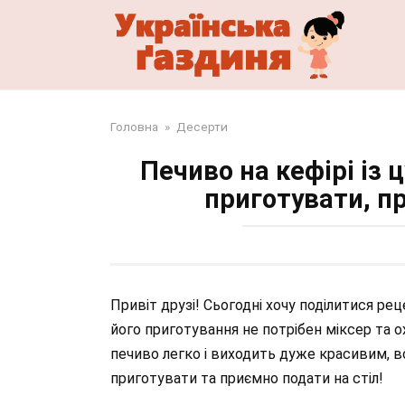
Перейти
до
змісту
Головна
»
Десерти
Печиво на кефірі із
приготувати, п
Привіт друзі! Сьогодні хочу поділитися ре
його приготування не потрібен міксер та 
печиво легко і виходить дуже красивим, в
приготувати та приємно подати на стіл!