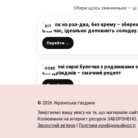
Обери щось смачненьке — ці 
Пляцок на раз-два, без крему – збере
ХІТ
Ваш час, ідеально доповнить солодку
нарізку. Кожного разу додаючи інший
фрукт, або ягоду – буде новий смак і
Перейти →
новий пляцок
Улюблені сирні булочки з родзинками з
НОВЕ
без дріжджів – смачний рецепт
Перейти →
© 2026 Українська ґаздиня
Звертаємо вашу увагу на те, що матеріали сай
Копіювання на інтернет ресурси ЗАБОРОНЕНО, в
Зворотній зв’язок
|
Політика конфіденційності