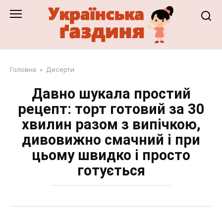
Перейти
до
змісту
Головна
»
Десерти
Давно шукала простий
рецепт: торт готовий за 30
хвилин разом з випічкою,
дивовижно смачний і при
цьому швидко і просто
готується