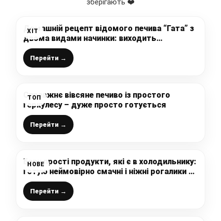
зберігають ❤️
Домашній рецепт відомого печива “Гата” з
ХІТ
двома видами начинки: виходить
розсипчастим, м’якеньким і ніжним, дуже
смачна і доступна випічка до чаю
Перейти →
Справжнє вівсяне печиво із простого
ТОП
геркулесу – дуже просто готується
Перейти →
Беру прості продукти, які є в холодильнику:
НОВЕ
готую неймовірно смачні і ніжні рогалики з
яблучною начинкою до чаю, завжди вдала і
швидка випічка
Перейти →