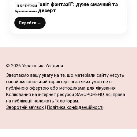
Пляцок “Політ фантазії”: дуже смачний та
ЗБЕРЕЖИ
красивий десерт
Перейти →
© 2026 Українська ґаздиня
Звертаємо вашу увагу на те, що матеріали сайту несуть
ознайомлювальний характер і ні за яких умов не є
публічною офертою або методиками для лікування.
Копіювання на інтернет ресурси ЗАБОРОНЕНО, всі права
на публікації належать їх авторам.
Зворотній зв’язок
|
Політика конфіденційності