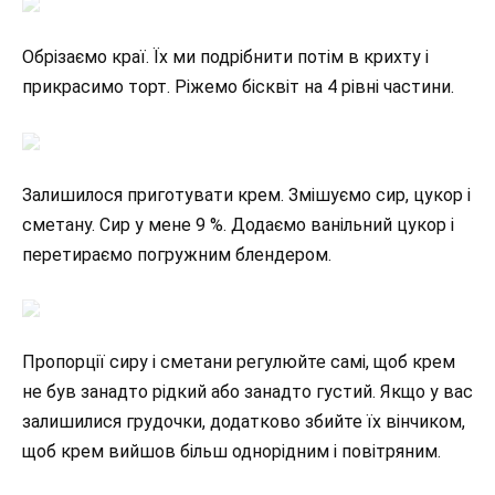
Обрізаємо краї. Їх ми подрібнити потім в крихту і
прикрасимо торт. Ріжемо бісквіт на 4 рівні частини.
Залишилося приготувати крем. Змішуємо сир, цукор і
сметану. Сир у мене 9 %. Додаємо ванільний цукор і
перетираємо погружним блендером.
Пропорції сиру і сметани регулюйте самі, щоб крем
не був занадто рідкий або занадто густий. Якщо у вас
залишилися грудочки, додатково збийте їх вінчиком,
щоб крем вийшов більш однорідним і повітряним.