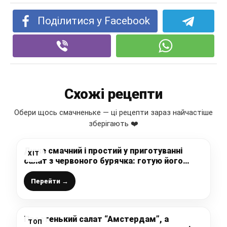
Поділитися у Facebook
Схожі рецепти
Обери щось смачненьке — ці рецепти зараз найчастіше
зберігають ❤️
Дуже смачний і простий у приготуванні
ХІТ
салат з червоного бурячка: готую його
часто і подаю навіть на святковий стіл
Перейти →
Простенький салат “Амстердам”, а
ТОП