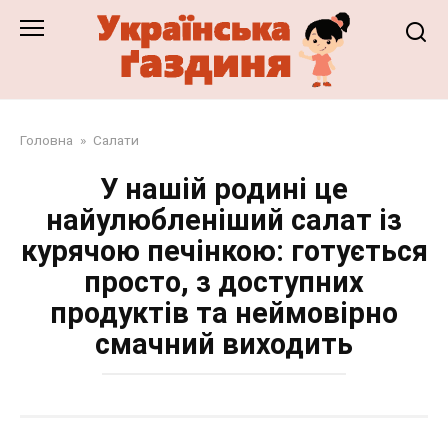
Перейти
до
змісту
Головна
»
Салати
У нашій родині це
найулюбленіший салат із
курячою печінкою: готується
просто, з доступних
продуктів та неймовірно
смачний виходить