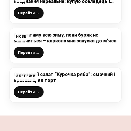
поєднання нереальне: купую оселедець і
готую його за 5 хвилин (нічого варити не
потрібно)
Перейти →
Готуватиму всю зиму, поки буряк не
НОВЕ
закінчиться – карколомна закуска до м’яса
Перейти →
Святковий салат “Курочка ряба”: смачний і
ЗБЕРЕЖИ
красивий, як торт
Перейти →