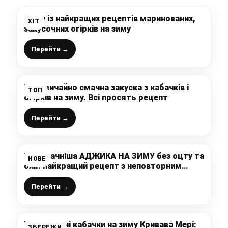
Один із найкращих рецептів маринованих,
ХІТ
закусочних огірків на зиму
Перейти →
Надзвичайно смачна закуска з кабачків і
ТОП
огірків на зиму. Всі просять рецепт
Перейти →
Найсмачніша АДЖИКА НА ЗИМУ без оцту та
НОВЕ
олії: найкращий рецепт з неповторним
смаком, виходить дуже ароматна, густа і
можна зберігати у шафі
Перейти →
Мариновані кабачки на зиму Кривава Мері:
ЗБЕРЕЖИ