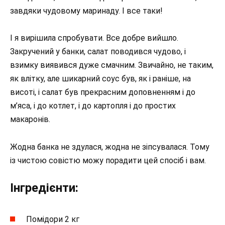
завдяки чудовому маринаду. І все таки!
І я вирішила спробувати. Все добре вийшло.
Закручений у банки, салат поводився чудово, і
взимку виявився дуже смачним. Звичайно, не таким,
як влітку, але шикарний соус був, як і раніше, на
висоті, і салат був прекрасним доповненням і до
м’яса, і до котлет, і до картопля і до простих
макаронів.
Жодна банка не здулася, жодна не зіпсувалася. Тому
із чистою совістю можу порадити цей спосіб і вам.
Інгредієнти:
Помідори 2 кг