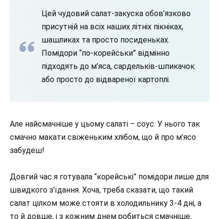
Цей чудовий салат-закуска обов’язково
присутній на всіх наших літніх пікніках,
шашликах та просто посиденьках.
Помідори “по-корейськи” відмінно
підходять до м’яса, сардельків-шпикачок
або просто до відвареної картоплі.
Але найсмачніше у цьому салаті – соус. У нього так
смачно макати свіженьким хлібом, що й про м’ясо
забудеш!
Довгий час я готувала “корейські” помідори лише для
швидкого з’їдання. Хоча, треба сказати, що такий
салат цілком може стояти в холодильнику 3-4 дні, а
то й довше, і з кожним днем ​​робиться смачніше,