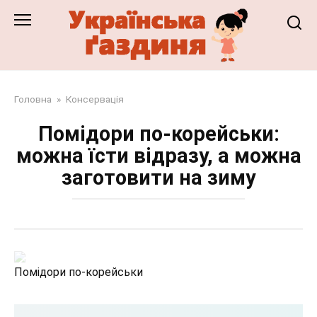
Перейти
до
змісту
Головна
»
Консервація
Помідори по-корейськи:
можна їсти відразу, а можна
заготовити на зиму
Помідори по-корейськи