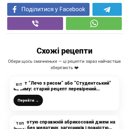
Поділитися у Facebook
Схожі рецепти
Обери щось смачненьке — ці рецепти зараз найчастіше
зберігають ❤️
Салат “Лечо з рисом” або “Студентський”
ХІТ
на зиму: старий рецепт перевірений
роками, з розряду “комфорт-фуд” як каже
мій чоловік
Перейти →
Як я готую справжній абрикосовий джем на
ТОП
зиму: без желатину, загусників і повністю