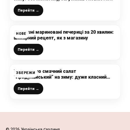
однорідний
Перейти →
Домашні мариновані печериці за 20 хвилин:
НОВЕ
шикарний рецепт, як з магазину
Перейти →
Неймовірно смачний салат
ЗБЕРЕЖИ
“Придунайський” на зиму: дуже класний
рецепт, смачна, ароматна і яскрава
заготовка
Перейти →
© 2026 Українська ґаздиня