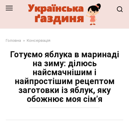
Перейти
до
змісту
Головна
»
Консервація
Готуємо яблука в маринаді
на зиму: ділюсь
найсмачнішим і
найпростішим рецептом
заготовки із яблук, яку
обожнює моя сім’я