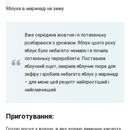
Яблука в маринаді на зиму
Вже середина жовтня і я потихеньку
розбираюся з урожаєм. Яблук цього року
яблук було небагато-немало і я почала
потихеньку переробляти. Поставила
яблучний оцет, закрила яблучне пюре для
зефіру і зробила небагато яблук у маринаді
– для мене цей рецепт найпростіший і
найсмачніший.
Приготування:
Готую посуд з водою, в яку додаю лимонну кислоту