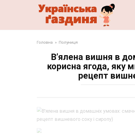
Перейти
до
змісту
Головна
»
Полуниця
В’ялена вишня в до
корисна ягода, яку 
рецепт вишне