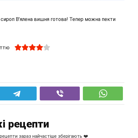
 сироп В’ялена вишня готова! Тепер можна пекти
аттю
і рецепти
рецепти зараз найчастіше зберігають ❤️