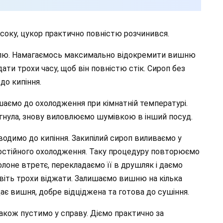
 соку, цукор практично повністю розчинився.
улю. Намагаємось максимально відокремити вишню
ати трохи часу, щоб він повністю стік. Сироп без
до кипіння.
шаємо до охолодження при кімнатній температурі.
гнула, знову виловлюємо шумівкою в інший посуд.
одимо до кипіння. Закипілий сироп виливаємо у
остійного охолодження. Таку процедуру повторюємо
олоне втретє, перекладаємо її в друшляк і даємо
віть трохи віджати. Залишаємо вишню на кілька
дає вишня, добре відціджена та готова до сушіння.
акож пустимо у справу. Діємо практично за