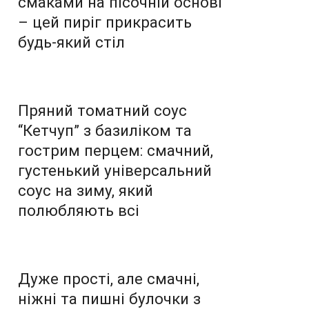
смаками на пісочній основі
– цей пиріг прикрасить
будь-який стіл
Пряний томатний соус
“Кетчуп” з базиліком та
гострим перцем: смачний,
густенький універсальний
соус на зиму, який
полюбляють всі
Дуже прості, але смачні,
ніжні та пишні булочки з