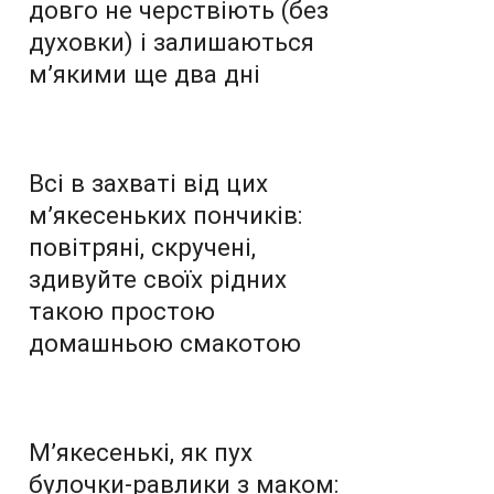
довго не черствіють (без
духовки) і залишаються
м’якими ще два дні
Всі в захваті від цих
м’якесеньких пончиків:
повітряні, скручені,
здивуйте своїх рідних
такою простою
домашньою смакотою
М’якесенькі, як пух
булочки-равлики з маком: