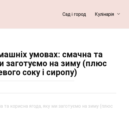
Сад і город
Кулінарія
машніх умовах: смачна та
ми заготуємо на зиму (плюс
вого соку і сиропу)