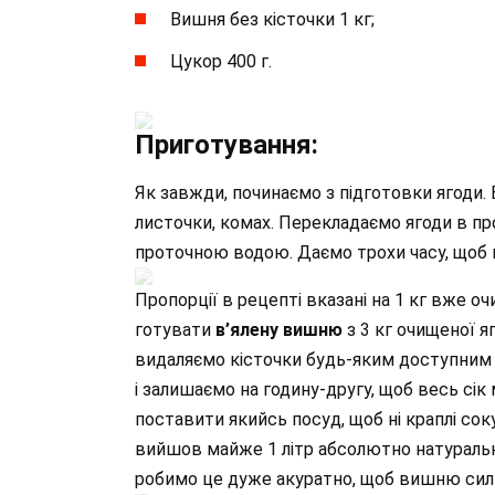
Вишня без кісточки 1 кг;
Цукор 400 г.
Приготування:
Як завжди, починаємо з підготовки ягоди.
листочки, комах. Перекладаємо ягоди в пр
проточною водою. Даємо трохи часу, щоб в
Пропорції в рецепті вказані на 1 кг вже оч
готувати
в’ялену вишню
з 3 кг очищеної яг
видаляємо кісточки будь-яким доступним
і залишаємо на годину-другу, щоб весь сік
поставити якийсь посуд, щоб ні краплі соку
вийшов майже 1 літр абсолютно натуральн
робимо це дуже акуратно, щоб вишню сил