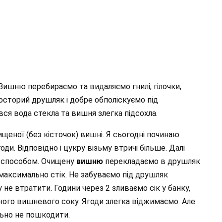
 Вишню перебираємо та видаляємо гнилі, гілочки,
осторий друшляк і добре обполіскуємо під
ся вода стекла та вишня злегка підсохла.
ищеної (без кісточок) вишні. Я сьогодні починаю
оди. Відповідно і цукру візьму втричі більше. Далі
 способом. Очищену
вишню
перекладаємо в друшляк
 максимально стік. Не забуваємо під друшляк
 не втратити. Години через 2 зливаємо сік у банку,
ого вишневого соку. Ягоди злегка віджимаємо. Але
ьно не пошкодити.