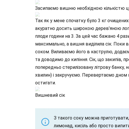
Засипаємо вишню необхідною кількістю ц
Так як у мене спочатку було 3 кг очищених 
акуратно досить широкою дерев’яною ло
плоди години на 3. За цей час бажано 4 р
максимально, а вишня виділила сік. Поки 
соком. Виливаємо його в каструлю, додаєм
та доводимо до кипіння. Сік, що закипів, 
попередньо стерилізовану літрову банку, 
хвилин) і закручуємо. Перевертаємо дном 
остигати.
Вишневий сік
З такого соку можна приготувати,
лимонад, кисіль або просто випит