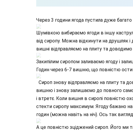
Через 3 години ягода пустила дуже багато
Шумівкою вибираємо ягоди в іншу кастр
від сиропу. Можна відкинути на друшляк і д
вишні відправляємо на плиту та доводимо 
Закипілим сиропом заливаємо ягоду і зали
Годин через 6-7 вишню, що повністю ости
Сироп знову відправляємо на плиту та дов
вишню і знову залишаємо до повного сам
і втретє. Коли вишня в сиропі повністю ох
стекти сиропу максимум. Ягоду бажано на
годин (можна навіть на ніч). Ось так вигля
А це повністю зціджений сироп. Його ми т