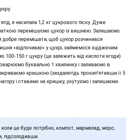
укру.
ягід, я насипала 1,2 кг цукрового піску. Дуже
паткою перемішуємо цукор із вишнею. Залишаємо
ази добре перемішати, щоб цукор розчинився
вишня «відпочиває» у цукрі, займемося зцідженим
о 100-150 г цукру (це залежить від кислоти ягоди)
проварюємо буквально 1 хвилинку і заливаємо в
накриваємо кришкою (заздалегідь прокип’ятивши її 5
нагору і ставимо на кришку, укутуємо і залишаємо
 коли це буде потрібно, компот, мармелад, морс,
и, підсолодивши.