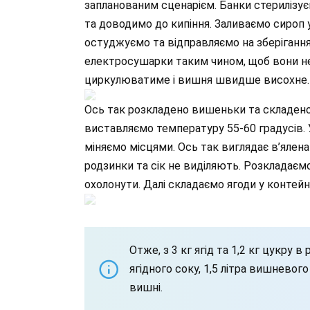
запланованим сценарієм. Банки стерилізує
та доводимо до кипіння. Заливаємо сироп 
остуджуємо та відправляємо на зберігання.
електросушарки таким чином, щоб вони не
циркулюватиме і вишня швидше висохне.
Ось так розкладено вишеньки та складено 
виставляємо температуру 55-60 градусів. У
міняємо місцями. Ось так виглядає в’ялена в
родзинки та сік не виділяють. Розкладаємо
охолонути. Далі складаємо ягоди у контей
Отже, з 3 кг ягід та 1,2 кг цукру 
ягідного соку, 1,5 літра вишневого 
вишні.