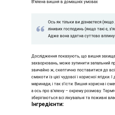
В’ялена вишня в домашніх умовах
Ось як тільки ви дізнаєтеся (якщо 
лінивих господинь (якщо такі є, з
Адже вона здатна суттєво вплину
Дослідження показують, що вишня захищає
захворювань, може зупинити запальний пр
звичайно ж, скептично поставитися до всі
смакоти їз цієї чудової і корисної ягідки. І 
маринади, і так з’їсти. Вишня корисна і см
а ось про в’ялену – окрему розмову. Терміч
зберігаються всі лікувальні та поживні влас
Інгредієнти: