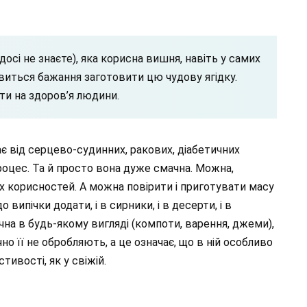
досі не знаєте), яка корисна вишня, навіть у самих
’явиться бажання заготовити цю чудову ягідку.
ти на здоров’я людини.
 від серцево-судинних, ракових, діабетичних
оцес. Та й просто вона дуже смачна. Можна,
х корисностей. А можна повірити і приготувати масу
до випічки додати, і в сирники, і в десерти, і в
ачна в будь-якому вигляді (компоти, варення, джеми),
но її не обробляють, а це означає, що в ній особливо
тивості, як у свіжій.