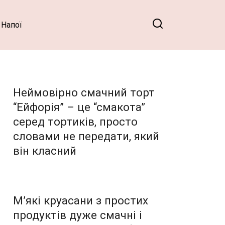
Напої
Неймовірно смачний торт
“Ейфорія” – це “смакота”
серед тортиків, просто
словами не передати, який
він класний
М’які круасани з простих
продуктів дуже смачні і