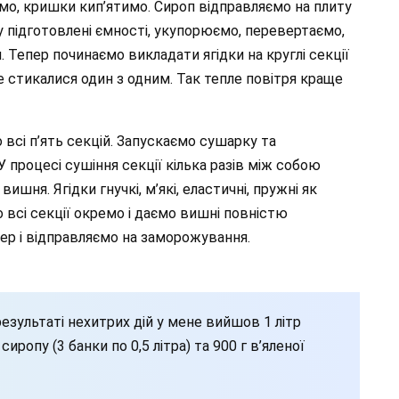
мо, кришки кип’ятимо. Сироп відправляємо на плиту
у підготовлені ємності, укупорюємо, перевертаємо,
 Тепер починаємо викладати ягідки на круглі секції
 стикалися один з одним. Так тепле повітря краще
всі п’ять секцій. Запускаємо сушарку та
 процесі сушіння секції кілька разів між собою
ишня. Ягідки гнучкі, м’які, еластичні, пружні як
 всі секції окремо і даємо вишні повністю
нер і відправляємо на заморожування.
в результаті нехитрих дій у мене вийшов 1 літр
сиропу (3 банки по 0,5 літра) та 900 г в’яленої