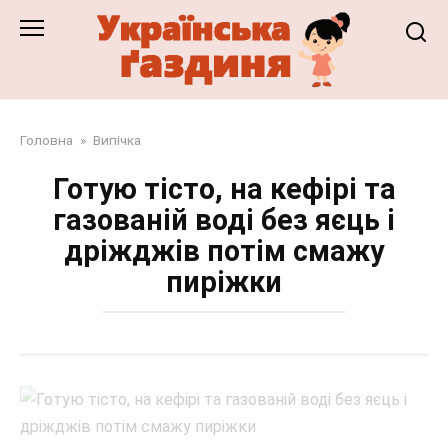
Перейти
до
змісту
Головна
»
Випічка
Готую тісто, на кефірі та
газованій воді без яєць і
дріжджів потім смажу
пиріжки