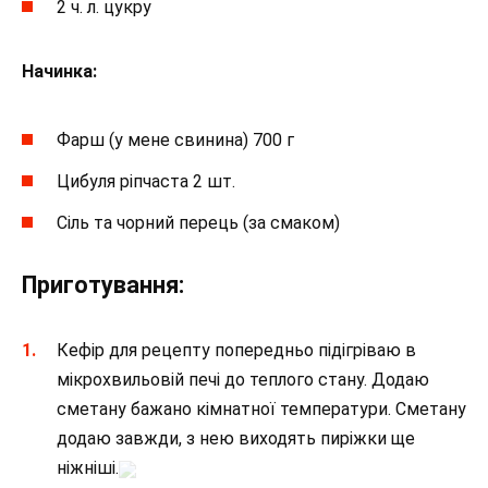
2 ч. л. цукру
Начинка:
Фарш (у мене свинина) 700 г
Цибуля ріпчаста 2 шт.
Сіль та чорний перець (за смаком)
Приготування:
Кефір для рецепту попередньо підігріваю в
мікрохвильовій печі до теплого стану. Додаю
сметану бажано кімнатної температури. Сметану
додаю завжди, з нею виходять пиріжки ще
ніжніші.