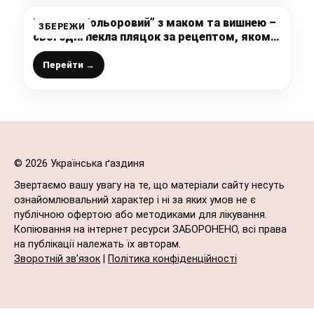
Пляцок “Кольоровий” з маком та вишнею –
ЗБЕРЕЖИ
сьогодні пекла пляцок за рецептом, якому
вже багато років. Смачний і простий в
приготуванні
Перейти →
© 2026 Українська ґаздиня
Звертаємо вашу увагу на те, що матеріали сайту несуть
ознайомлювальний характер і ні за яких умов не є
публічною офертою або методиками для лікування.
Копіювання на інтернет ресурси ЗАБОРОНЕНО, всі права
на публікації належать їх авторам.
Зворотній зв’язок
|
Політика конфіденційності