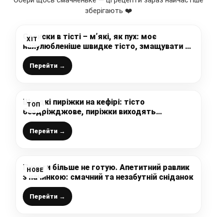
Обери щось смачненьке — ці рецепти зараз найчастіше
зберігають ❤️
Сосиски в тісті – м’які, як пух: моє
ХІТ
найулюбленіше швидке тісто, змащувати не
потрібно, випічка і так буде рум’яною та
апетитною
Перейти →
Швидкі пиріжки на кефірі: тісто
ТОП
бездріжджове, пиріжки виходять
м’якенькі і повітряні
Перейти →
Пироги більше не готую. Апетитний равлик
НОВЕ
з начинкою: смачний та незабутній сніданок
Перейти →