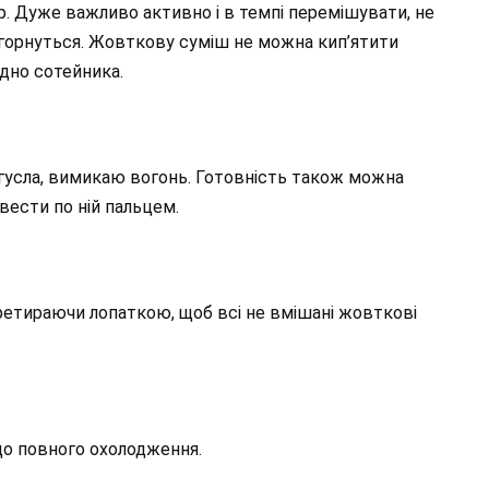
пар. Дуже важливо активно і в темпі перемішувати, не
згорнуться. Жовткову суміш не можна кип’ятити
 дно сотейника.
агусла, вимикаю вогонь. Готовність також можна
вести по ній пальцем.
ретираючи лопаткою, щоб всі не вмішані жовткові
до повного охолодження.