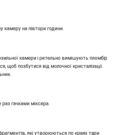
 камеру на півтори години.
озильної камери і ретельно вимішують пломбір
, щоб позбутися від молочної кристалізації.
ьник.
 раз гачками міксера.
рагментів, які утворюються по краях тари.