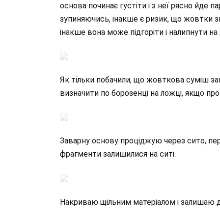
основа починає густіти і з неї рясно йде 
зупиняючись, інакше є ризик, що жовтки 
інакше вона може підгоріти і налипнути на
Як тільки побачили, що жовткова суміш з
визначити по борозенці на ложці, якщо про
Заварну основу проціджую через сито, пе
фрагменти залишилися на ситі.
Накриваю щільним матеріалом і залишаю 