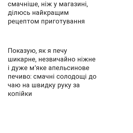
смачніше, ніж у магазині,
ділюсь найкращим
рецептом приготування
Показую, як я печу
шикарне, незвичайно ніжне
і дуже м’яке апельсинове
печиво: смачні солодощі до
чаю на швидку руку за
копійки