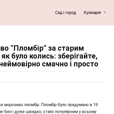
Сад і город
Кулінарія
о “Пломбір” за старим
як було колись: зберігайте,
 неймовірно смачно і просто
ке морозиво пломбір. Пломбір було придумано в 19
-ле-Бен і дуже швидко, стало популярним у всьому