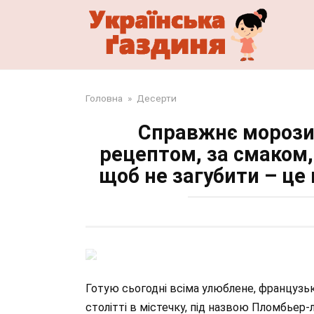
Перейти
до
змісту
Головна
»
Десерти
Справжнє морозив
рецептом, за смаком, 
щоб не загубити – це
Готую сьогодні всіма улюблене, французь
столітті в містечку, під назвою Пломбьер