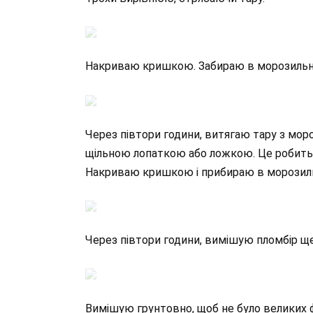
Накриваю кришкою. Забираю в морозильну
Через півтори години, витягаю тару з мор
щільною лопаткою або ложкою. Це робиться
Накриваю кришкою і прибираю в морозил
Через півтори години, вимішую пломбір ще
Вимішую грунтовно, щоб не було великих ф