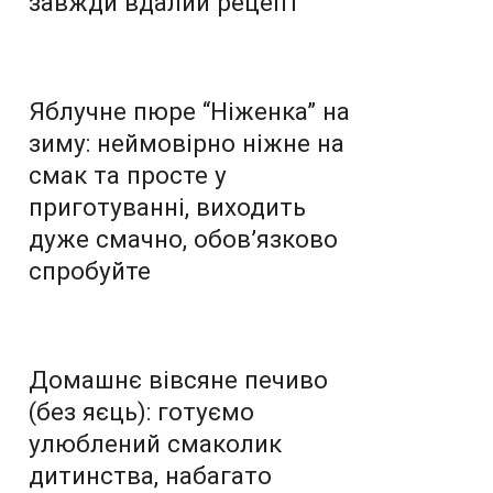
завжди вдалий рецепт
Яблучне пюре “Ніженка” на
зиму: неймовірно ніжне на
смак та просте у
приготуванні, виходить
дуже смачно, обов’язково
спробуйте
Домашнє вівсяне печиво
(без яєць): готуємо
улюблений смаколик
дитинства, набагато