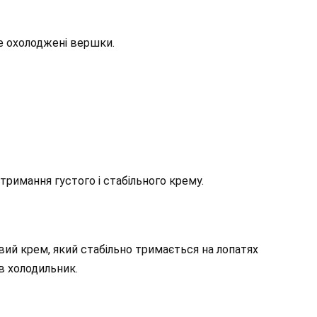
е охолоджені вершки.
тримання густого і стабільного крему.
вий крем, який стабільно тримається на лопатях
в холодильник.