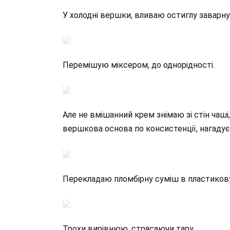
У холодні вершки, вливаю остиглу заварну
Перемішую міксером, до однорідності.
Але не вмішанний крем знімаю зі стін чаш
вершкова основа по консистенції, нагадує
Перекладаю пломбірну суміш в пластикову
Трохи вирівнюю, стрясаючи тару.