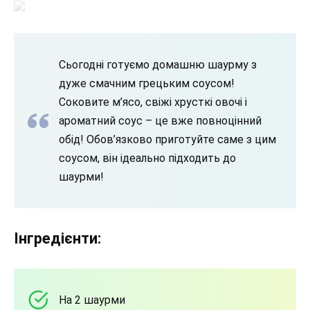
Сьогодні готуємо домашню шаурму з
дуже смачним грецьким соусом!
Соковите м’ясо, свіжі хрусткі овочі і
ароматний соус – це вже повноцінний
обід! Обов’язково приготуйте саме з цим
соусом, він ідеально підходить до
шаурми!
Інгредієнти:
На 2 шаурми