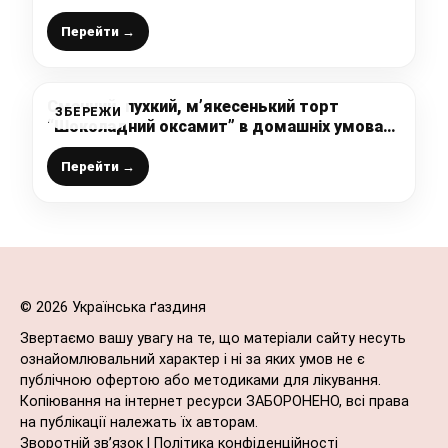
яблуками
Перейти →
Смачний, пухкий, м’якесенький торт
ЗБЕРЕЖИ
“Шоколадний оксамит” в домашніх умовах:
без розкачування і без духовки, ділюсь
швидким рецептом
Перейти →
© 2026 Українська ґаздиня
Звертаємо вашу увагу на те, що матеріали сайту несуть
ознайомлювальний характер і ні за яких умов не є
публічною офертою або методиками для лікування.
Копіювання на інтернет ресурси ЗАБОРОНЕНО, всі права
на публікації належать їх авторам.
Зворотній зв’язок
|
Політика конфіденційності