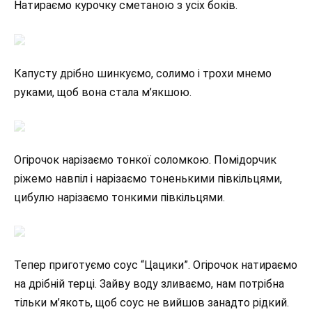
Натираємо курочку сметаною з усіх боків.
Капусту дрібно шинкуємо, солимо і трохи мнемо
руками, щоб вона стала м’якшою.
Огірочок нарізаємо тонкої соломкою. Помідорчик
ріжемо навпіл і нарізаємо тоненькими півкільцями,
цибулю нарізаємо тонкими півкільцями.
Тепер приготуємо соус “Цацики”. Огірочок натираємо
на дрібній терці. Зайву воду зливаємо, нам потрібна
тільки м’якоть, щоб соус не вийшов занадто рідкий.