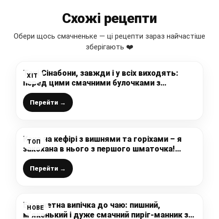
Схожі рецепти
Обери щось смачненьке — ці рецепти зараз найчастіше
зберігають ❤️
Такі Сінабони, завжди і у всіх виходять:
ХІТ
перед цими смачними булочками з
яблуками встояти неможливо, до чаю чи
кави вони просто божественні
Перейти →
Кекс на кефірі з вишнями та горіхами – я
ТОП
закохана в нього з першого шматочка!
Смачний, пишний, пористий, а готується
дуже просто і швидко
Перейти →
Бюджетна випічка до чаю: пишний,
НОВЕ
м’якенький і дуже смачний пиріг-манник з