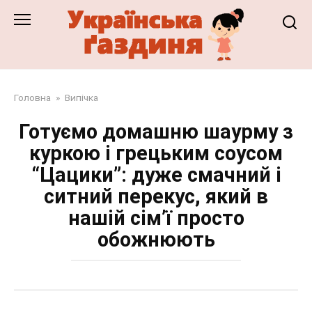
Перейти
до
змісту
Головна
»
Випічка
Готуємо домашню шаурму з
куркою і грецьким соусом
“Цацики”: дуже смачний і
ситний перекус, який в
нашій сім’ї просто
обожнюють