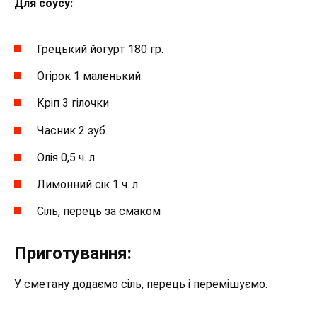
Для соусу:
Грецький йогурт 180 гр.
Огірок 1 маленький
Кріп 3 гілочки
Часник 2 зуб.
Олія 0,5 ч. л.
Лимонний сік 1 ч. л.
Сіль, перець за смаком
Приготування:
У сметану додаємо сіль, перець і перемішуємо.