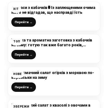
Ананаси з кабачків🍍Із заплющеними очима
ХІТ
ніхто не відгадав, що насправді їсть
Перейти →
Хрумка та ароматна заготовка з кабачків
ТОП
на зиму: готую так вже багато років,
кабачки виходять як огірочки
Перейти →
Дуже смачний салат огірків з морквою по-
НОВЕ
корейськи на зиму
Перейти →
Простенький салат з квасолі з овочами в
ЗБЕРЕЖИ