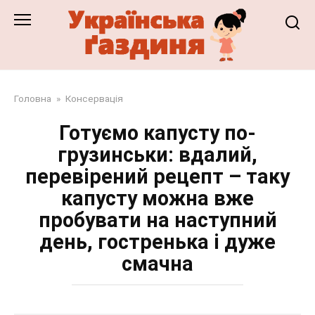
Перейти
до
змісту
Головна
»
Консервація
Готуємо капусту по-
грузинськи: вдалий,
перевірений рецепт – таку
капусту можна вже
пробувати на наступний
день, гостренька і дуже
смачна