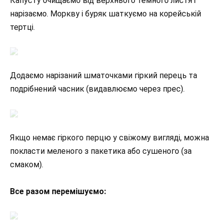
Капусту очищаємо від верхнього темного листя і
нарізаємо. Моркву і буряк шаткуємо на корейській
тертці.
Додаємо нарізаний шматочками гіркий перець та
подрібнений часник (видавлюємо через прес).
Якщо немає гіркого перцю у свіжому вигляді, можна
покласти меленого з пакетика або сушеного (за
смаком).
Все разом перемішуємо: