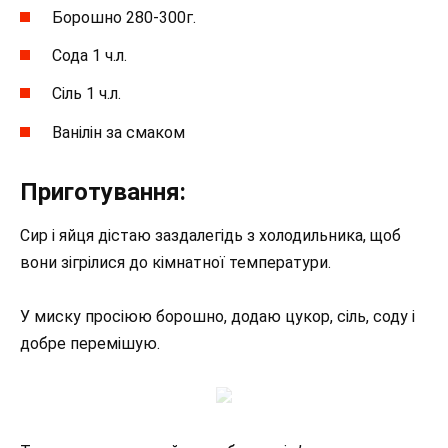
Борошно 280-300г.
Сода 1 ч.л.
Сіль 1 ч.л.
Ванілін за смаком
Приготування:
Сир і яйця дістаю заздалегідь з холодильника, щоб
вони зігрілися до кімнатної температури.
У миску просіюю борошно, додаю цукор, сіль, соду і
добре перемішую.