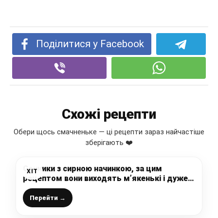
Поділитися у Facebook
Схожі рецепти
Обери щось смачненьке — ці рецепти зараз найчастіше
зберігають ❤️
Сочники з сирною начинкою, за цим
ХІТ
рецептом вони виходять м’якенькі і дуже
смачні
Перейти →