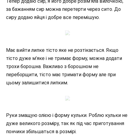
Тепер додаю сир, я його добре розім’яла вилочкою,
за бажанням сир можна перетерти через сито. До
сиру додаю яйця і добре все перемішую.
Має вийти липке тісто яке не розтікається. Якщо
тісто дуже м’яке і не тримає форму, можна додати
трохи борошна. Важливо з борошном не
переборщити, тісто має тримати форму але при
цьому залишитися липким.
Руки змащую олією і форму кульки. Роблю кульки не
дуже великого розміру, так як під час приготування
пончики збільшаться в розмірі.