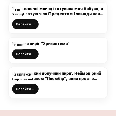
Такі молочні млинці готувала моя бабуся, а
ТОП
тепер готую я за її рецептом і завжди вони
виходять
Перейти →
М’ясний пиріг “Хризантема”
НОВЕ
Перейти →
Цвєтаївський яблучний пиріг. Неймовірний
ЗБЕРЕЖИ
пиріг зі смаком “Пломбір”, який просто
тане в роті!
Перейти →