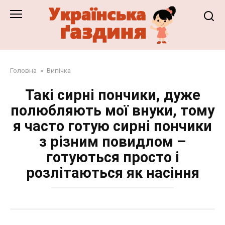
Перейти
до
змісту
Головна
»
Випічка
Такі сирні пончики, дуже
полюбляють мої внуки, тому
я часто готую сирні пончики
з різним повидлом –
готуються просто і
розлітаються як насіння