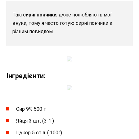
Такі
сирні пончики
, дуже полюбляють мої
внуки, тому я часто готую сирні пончики з
різним повидлом.
Інгредієнти:
Сир 9% 500 г.
Яйця 3 шт. (З-1 )
Цукор 5 ст.л. ( 100г)