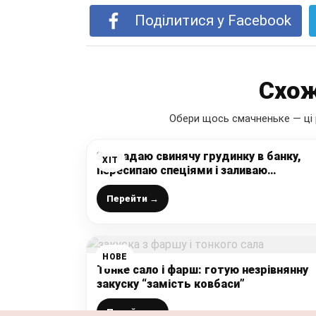
Поділитися у Facebook
Схож
Обери щось смачненьке — ці 
Закладаю свинячу грудинку в банку,
ХІТ
пересипаю спеціями і заливаю
розсолом. Кращий рецепт сала в
розсолі!
Перейти →
НОВЕ
Тонке сало і фарш: готую незрівнянну
закуску “замість ковбаси”
Перейти →