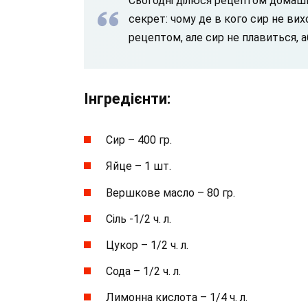
Сьогодні ділюся рецептом домашн
секрет: чому де в кого сир не вих
рецептом, але сир не плавиться, 
Інгредієнти:
Сир – 400 гр.
Яйце – 1 шт.
Вершкове масло – 80 гр.
Сіль -1/2 ч. л.
Цукор – 1/2 ч. л.
Сода – 1/2 ч. л.
Лимонна кислота – 1/4 ч. л.