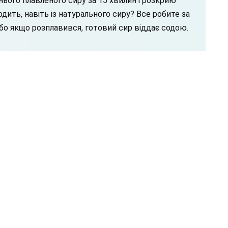
ього плавленого сиру за 15 хвилин і розкрию
одить, навіть із натурального сиру? Все робите за
або якщо розплавився, готовий сир віддає содою.