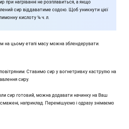
сир при нагріванні не розплавиться, а якщо
лений сир віддаватиме содою. Щоб уникнути цієї
лимонну кислоту ¼ ч. л.
м на цьому етапі масу можна зблендерувати.
 повітряним. Ставимо сир у вогнетривку каструлю на
авлення сиру.
оли сир готовий, можна додавати начинку на Ваш
бсмажені, наприклад. Перемішуємо і одразу знімаємо