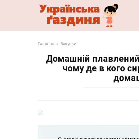
Перейти
до
змісту
Головна
»
Закуски
Домашній плавлений 
чому де в кого си
домаш