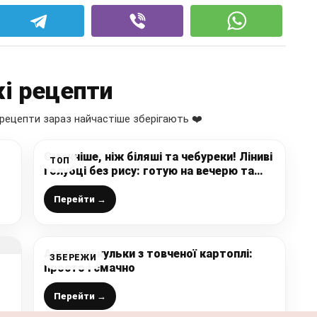
і рецепти
рецепти зараз найчастіше зберігають ❤️
Смачніше, ніж біляші та чебуреки! Ліниві
ТОП
голубці без рису: готую на вечерю та
обід
Перейти →
Апетитні кульки з товченої картоплі:
ЗБЕРЕЖИ
просто і смачно
Перейти →