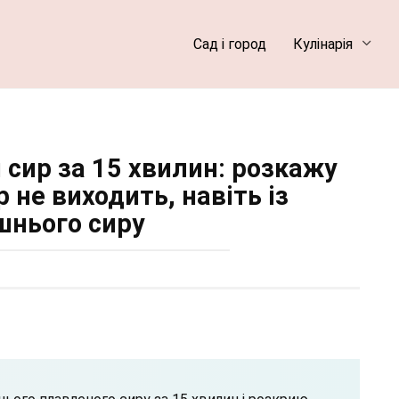
Сад і город
Кулінарія
сир за 15 хвилин: розкажу
р не виходить, навіть із
нього сиру