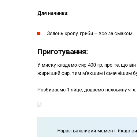
Для начинки:
Зелень кропу, гриби – все за смаком
Приготування:
У миску кладемо сир 400 гр, про те, що ві
жирніший сир, тим м’якшим і смачнішим бу
Розбиваємо 1 яйце, додаємо половину ч. л. с
Наразі важливий момент. Якщо си