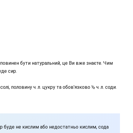
н повинен бути натуральний, це Ви вже знаєте. Чим
де сир.
олі, половину ч. л. цукру та обов’язково ½ ч. л. соди.
р буде не кислим або недостатньо кислим, сода