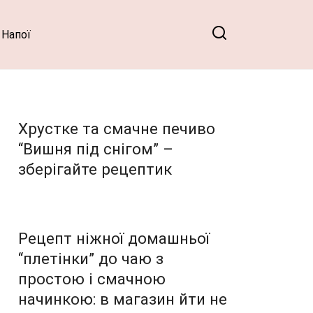
Напої
Хрустке та смачне печиво
“Вишня під снігом” –
зберігайте рецептик
Рецепт ніжної домашньої
“плетінки” до чаю з
простою і смачною
начинкою: в магазин йти не