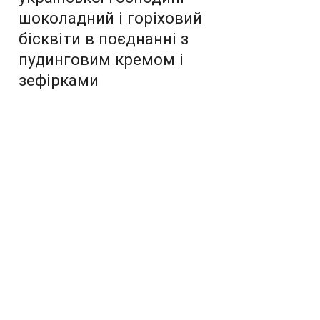
шоколадний і горіховий
бісквіти в поєднанні з
пудинговим кремом і
зефірками