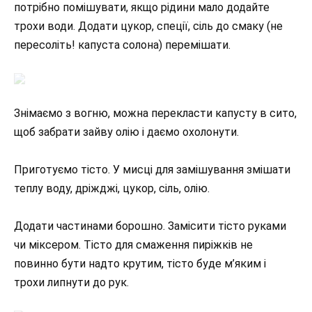
потрібно помішувати, якщо рідини мало додайте
трохи води. Додати цукор, спеції, сіль до смаку (не
пересоліть! капуста солона) перемішати.
Знімаємо з вогню, можна перекласти капусту в сито,
щоб забрати зайву олію і даємо охолонути.
Приготуємо тісто. У мисці для замішування змішати
теплу воду, дріжджі, цукор, сіль, олію.
Додати частинами борошно. Замісити тісто руками
чи міксером. Тісто для смаження пиріжків не
повинно бути надто крутим, тісто буде м’яким і
трохи липнути до рук.