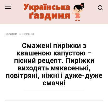
Перейти
до
змісту
Головна
»
Випічка
Смажені пиріжки з
квашеною капустою –
пісний рецепт. Пиріжки
виходять мякесенькі,
повітряні, ніжні і дуже-дуже
смачні