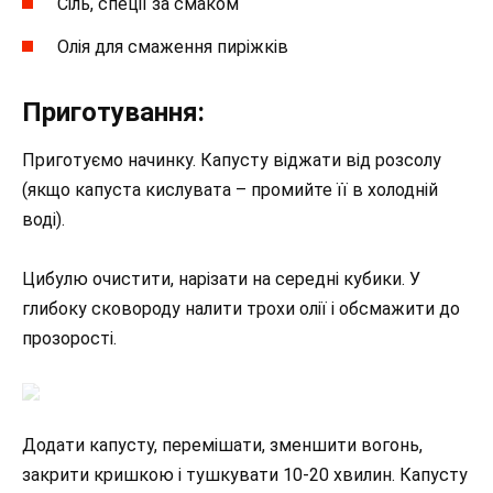
Сіль, спеції за смаком
Олія для смаження пиріжків
Приготування:
Приготуємо начинку. Капусту віджати від розсолу
(якщо капуста кислувата – промийте її в холодній
воді).
Цибулю очистити, нарізати на середні кубики. У
глибоку сковороду налити трохи олії і обсмажити до
прозорості.
Додати капусту, перемішати, зменшити вогонь,
закрити кришкою і тушкувати 10-20 хвилин. Капусту