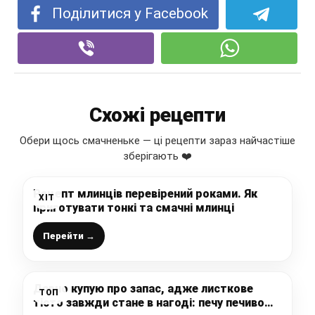
Поділитися у Facebook
Схожі рецепти
Обери щось смачненьке — ці рецепти зараз найчастіше
зберігають ❤️
Рецепт млинців перевірений роками. Як
ХІТ
приготувати тонкі та смачні млинці
Перейти →
Давно купую про запас, адже листкове
ТОП
тісто завжди стане в нагоді: печу печиво