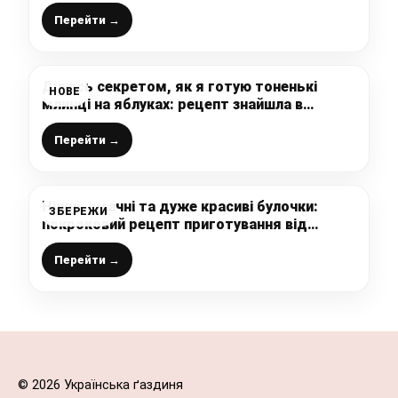
лише з 4 інгредієнтів – будь-яке варення
“іде в хід”
Перейти →
Ділюсь секретом, як я готую тоненькі
НОВЕ
млинці на яблуках: рецепт знайшла в
інтернеті, трішки додала від себе і млинці
вийшли набагато смачніші і ніжніші
Перейти →
Ніжні, смачні та дуже красиві булочки:
ЗБЕРЕЖИ
покроковий рецепт приготування від
української господині
Перейти →
© 2026 Українська ґаздиня