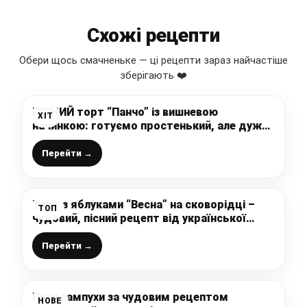
Схожі рецепти
Обери щось смачненьке — ці рецепти зараз найчастіше
зберігають ❤️
ПІСНИЙ торт “Панчо” із вишневою
ХІТ
начинкою: готуємо простенький, але дуже
смачний, “що пальчики оближеш” тортик
БЕЗ яєць, масла і сметани
Перейти →
Торт з яблуками “Весна” на сковорідці –
ТОП
чудовий, пісний рецепт від української
господині
Перейти →
Пісні пампухи за чудовим рецептом
НОВЕ