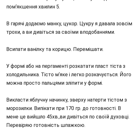
пом‘якшення хвилин 5.
В гарячі додаємо манку, цукор. Цукру я давала зовсім
трохи, а ви дивіться за своїми вподобаннями.
Всипати ванілку та корицю. Перемішати.
У формі або на пергаменті розкатати пласт тіста з
холодильника. Тісто м‘яке і легко розкачується. Його
можна просто пальцями зліпити у формі.
Викласти яблучну начинку, зверху натерти тістом з
морозилки. Випікати при 170 гр. до готовності. В
мене це вийшло 45хв.,ви дивіться по своїй духовці.
Перевіряю готовність шпажкою.