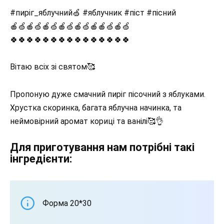
#пиріг_яблучний🍏 #яблучник #піст #пісний
🍎🍏🍎🍏🍎🍏🍎🍏🍎🍏🍎🍎🍏🍎🍏
🍀🍀🍀🍀🍀🍀🍀🍀🍀🍀🍀🍀🍀🍀🍀
Вітаю всіх зі святом🥰
Пропоную дуже смачний пиріг пісочний з яблуками.
Хрустка скоринка, багата яблучна начинка, та
неймовірний аромат кориці та ванілі🥰👌
Для приготування нам потрібні такі
інгредієнти:
Форма 20*30