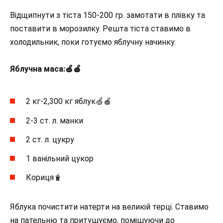
Відщипнути з тіста 150-200 гр. замотати в плівку та
поставити в морозилку. Решта тіста ставимо в
холодильник, поки готуємо яблучну начинку.
Яблучна маса:🍏🍎
2 кг-2,300 кг яблук🍏🍎
2-3 ст. л. манки
2 ст. л. цукру
1 ванільний цукор
Кориця🧋
Яблука почистити натерти на великій терці. Ставимо
на пательню та притушуємо, помішуючи до