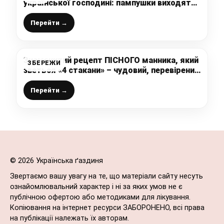
української господині: пампушки виходять
дуже смачні і пухкі
Перейти →
Знаменитий рецепт ПІСНОГО манника, який
ЗБЕРЕЖИ
зветься «4 стакани» – чудовий, перевірений
рецепт від української господині
Перейти →
© 2026 Українська ґаздиня
Звертаємо вашу увагу на те, що матеріали сайту несуть
ознайомлювальний характер і ні за яких умов не є
публічною офертою або методиками для лікування.
Копіювання на інтернет ресурси ЗАБОРОНЕНО, всі права
на публікації належать їх авторам.