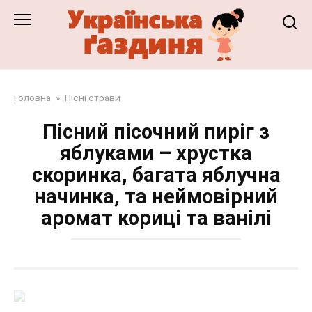
Перейти
до
змісту
Головна
»
Пісні страви
Пісний пісочний пиріг з
яблуками – хрустка
скоринка, багата яблучна
начинка, та неймовірний
аромат кориці та ванілі