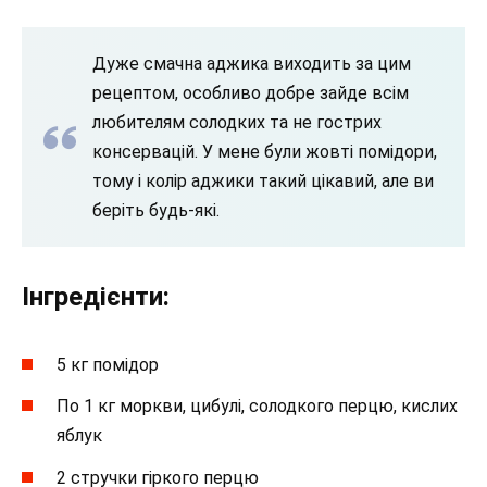
Дуже смачна аджика виходить за цим
рецептом, особливо добре зайде всім
любителям солодких та не гострих
консервацій. У мене були жовті помідори,
тому і колір аджики такий цікавий, але ви
беріть будь-які.
Інгредієнти:
5 кг помідор
По 1 кг моркви, цибулі, солодкого перцю, кислих
яблук
2 стручки гіркого перцю