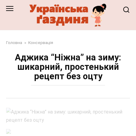
Перейти
до
змісту
Головна
»
Консервація
Аджика “Ніжна” на зиму:
шикарний, простенький
рецепт без оцту