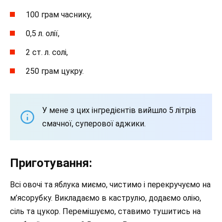
100 грам часнику,
0,5 л. олії,
2 ст. л. солі,
250 грам цукру.
У мене з цих інгредієнтів вийшло 5 літрів
смачної, суперової аджики.
Приготування:
Всі овочі та яблука миємо, чистимо і перекручуємо на
м’ясорубку. Викладаємо в каструлю, додаємо олію,
сіль та цукор. Перемішуємо, ставимо тушитись на