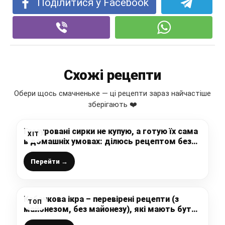
Поділитися у Facebook
Схожі рецепти
Обери щось смачненьке — ці рецепти зараз найчастіше
зберігають ❤️
Глазуровані сирки не купую, а готую їх сама
ХІТ
в домашніх умовах: ділюсь рецептом без
форм, вони смачніші і корисніші за покупні –
дітки у захваті
Перейти →
Кабачкова ікра – перевірені рецепти (з
ТОП
майонезом, без майонезу), які мають бути
у кожної господині