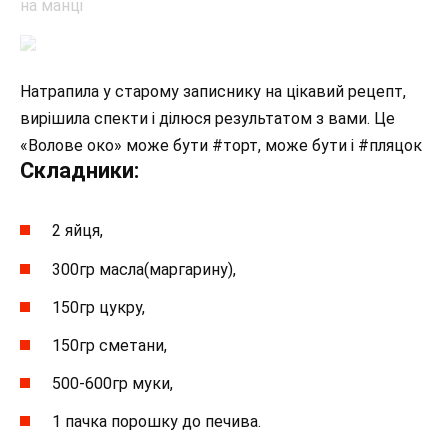
Натрапила у старому записнику на цікавий рецепт,
вирішила спекти і ділюся результатом з вами. Це
«Волове око» може бути #торт, може бути і #пляцок
Складники:
2 яйця,
300гр масла(маргарину),
150гр цукру,
150гр сметани,
500-600гр муки,
1 пачка порошку до печива.