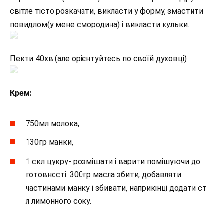
світле тісто розкачати, викласти у форму, змастити
повидлом(у мене смородина) і викласти кульки.
Пекти 40хв (але орієнтуйтесь по своїй духовці)
Крем:
750мл молока,
130гр манки,
1 скл цукру- розмішати і варити помішуючи до
готовності. 300гр масла збити, добавляти
частинами манку і збивати, наприкінці додати ст
л лимонного соку.