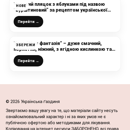
Чудовий пляцок з яблуками під назвою
НОВЕ
“Бурштиновий” за рецептом української
господині
Перейти →
Торт “Моя фантазія” – дуже смачний,
ЗБЕРЕЖИ
пористий, ніжний, з ягідною кислинкою та
ніжним кремом, ну просто тане у роті
Перейти →
© 2026 Українська ґаздиня
Звертаємо вашу увагу на те, що матеріали сайту несуть
ознайомлювальний характер і ні за яких умов не є
публічною офертою або методиками для лікування.
Копіювання на інтернет ресурси ЗАБОРОНЕНО, всі права