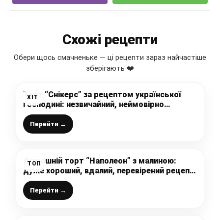
Схожі рецепти
Обери щось смачненьке — ці рецепти зараз найчастіше
зберігають ❤️
Торт “Снікерс” за рецептом української
ХІТ
господині: незвичайний, неймовірно
смачний і красивий тортик до чаю
Перейти →
Домашній торт “Наполеон” з малиною:
ТОП
дуже хороший, вдалий, перевірений рецепт
найсмачнішого, найніжнішого тортика
Перейти →