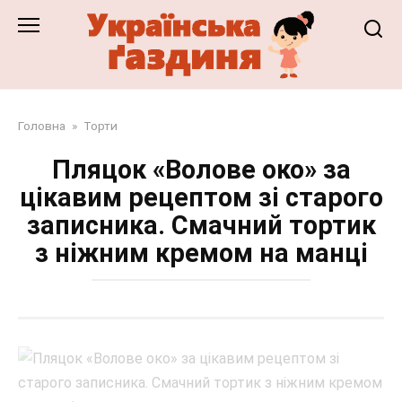
Перейти
до
змісту
Головна
»
Торти
Пляцок «Волове око» за
цікавим рецептом зі старого
записника. Смачний тортик
з ніжним кремом на манці