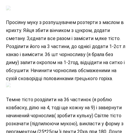
Просіяну муку з розпушувачем розтерти з маслом в
крихту. Яйця збити вінчиком з цукром, додати
сметану. З,єднати все разом і замісити м,яке тісто.
Розділити його на 3 частини, до однієї додати 1-2ст л
какао і вимісити. 36 шт чорносливу (я брала без
диму) залити окропом на 1-2год, відцідити на ситко і
обсушити. Начинити чорнослив обсмаженими на
сухій сковорідці половинками грецького горіха.
Темне тісто розділити на 36 частинок (я роблю
ковбаску, ділю на 4, тоді ще кожну на 9) і завернути
начинений чорнослив( зробити кульку) Світле тісто
розкачати (підпилюючи мукою), викласти у форму з
пергаментом (25*25см )і пекти 20хв при 180. Друге