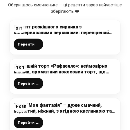
Обери щось смачненьке — ці рецепти зараз найчастіше
зберігають ❤️
Рецепт розкішного сирника з
ХІТ
консервованими персиками: перевірений
рецепт від української господині
Перейти →
Домашній торт «Рафаелло»: неймовірно
ТОП
ніжний, ароматний кокосовий торт, що
просто тане в роті
Перейти →
Торт “Моя фантазія” – дуже смачний,
НОВЕ
пористий, ніжний, з ягідною кислинкою та
ніжним кремом, ну просто тане у роті
Перейти →