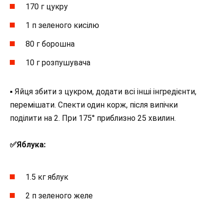
170 г цукру
1 п зеленого кисілю
80 г борошна
10 г розпушувача
▪︎ Яйця збити з цукром, додати всі інші інгредієнти,
перемішати. Спекти один корж, після випічки
поділити на 2. При 175° приблизно 25 хвилин.
✅️Яблука:
1.5 кг яблук
2 п зеленого желе