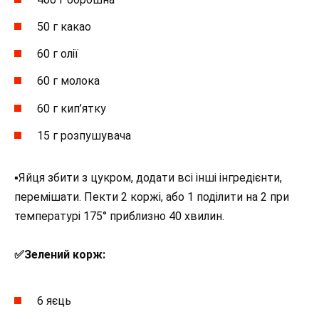
50 г какао
60 г олії
60 г молока
60 г кип’ятку
15 г розпушувача
▪︎Яйця збити з цукром, додати всі інші інгредієнти,
перемішати. Пекти 2 коржі, або 1 поділити на 2 при
температурі 175° приблизно 40 хвилин.
✅️Зелений корж:
6 яєць