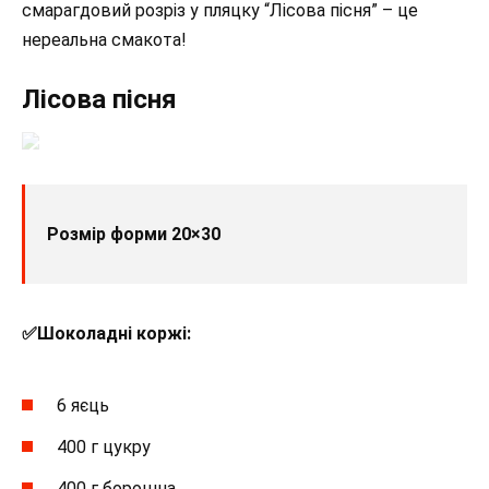
смарагдовий розріз у пляцку “Лісова пісня” – це
нереальна смакота!
Лісова пісня
Розмір форми 20×30
✅️Шоколадні коржі:
6 яєць
400 г цукру
400 г борошна