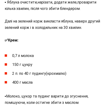
▪︎ Яблука очистити,нарізати, додати желе,проварити
кілька хвилин, після чого збити блендером.
Далі на зелений корж викласти яблука, наверх другий
зелений корж і в холодильник на 30 хвилин.
✅️Крем:
0,7 л молока
150 г цукру
2 п. по 40 г пудингу(крохмалю)
400 г масла
▪︎Молоко, цукор та пудинг варити до згуснення,
помішуючи, коли остигне збити з маслом.