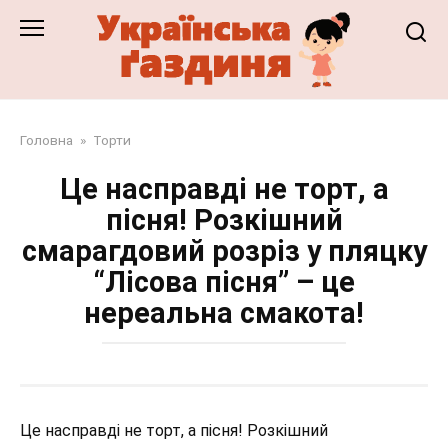
Перейти
до
змісту
Головна
»
Торти
Це насправді не торт, а
пісня! Розкішний
смарагдовий розріз у пляцку
“Лісова пісня” – це
нереальна смакота!
Це насправді не торт, а пісня! Розкішний