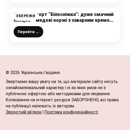
Медовий торт “Білосніжка”: дуже смачний
ЗБЕРЕЖИ
пляцок – медові коржі з заварним кремом,
та яблучним джемом, який вдало
доповнює цей неперевершений смак
Перейти →
© 2026 Українська ґаздиня
Звертаємо вашу увагу на те, що матеріали сайту несуть
ознайомлювальний характер і ні за яких умов не є
публічною офертою або методиками для лікування.
Копіювання на інтернет ресурси ЗАБОРОНЕНО, всі права
на публікації належать їх авторам.
Зворотній зв’язок
|
Політика конфіденційності