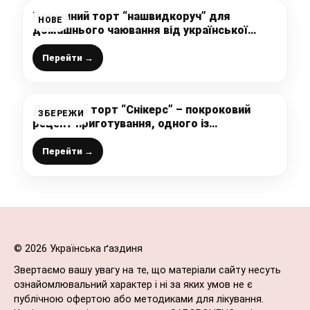
Розкішний торт “нашвидкоруч” для
НОВЕ
домашнього чаювання від української
господині – дуже смачний і простий у
приготуванні
Перейти →
Домашній торт “Снікерс” – покроковий
ЗБЕРЕЖИ
рецепт приготування, одного із
найсмачніших тортиків
Перейти →
© 2026 Українська ґаздиня
Звертаємо вашу увагу на те, що матеріали сайту несуть
ознайомлювальний характер і ні за яких умов не є
публічною офертою або методиками для лікування.