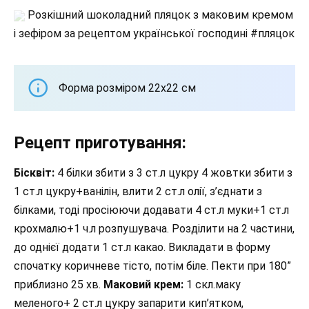
Розкішний шоколадний пляцок з маковим кремом
і зефіром за рецептом української господині #пляцок
Форма розміром 22х22 см
Рецепт приготування:
Бісквіт:
4 білки збити з 3 ст.л цукру 4 жовтки збити з
1 ст.л цукру+ванілін, влити 2 ст.л олії, з’єднати з
білками, тоді просіюючи додавати 4 ст.л муки+1 ст.л
крохмалю+1 ч.л розпушувача. Розділити на 2 частини,
до однієї додати 1 ст.л какао. Викладати в форму
спочатку коричневе тісто, потім біле. Пекти при 180”
приблизно 25 хв.
Маковий крем:
1 скл.маку
меленого+ 2 ст.л цукру запарити кип’ятком,