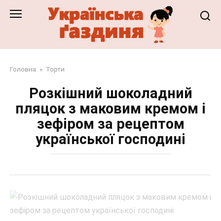
Перейти
до
змісту
Головна
»
Торти
Розкішний шоколадний
пляцок з маковим кремом і
зефіром за рецептом
української господині