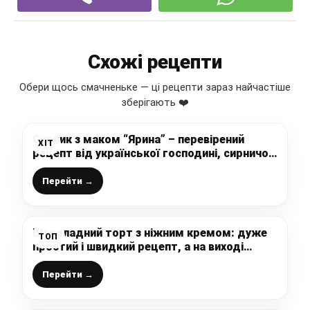
Схожі рецепти
Обери щось смачненьке — ці рецепти зараз найчастіше
зберігають ❤️
Сирник з маком “Ярина” – перевірений
ХІТ
рецепт від української господині, сирничок
виходить високий і дуже смачний
Перейти →
Шоколадний торт з ніжним кремом: дуже
ТОП
простий і швидкий рецепт, а на виході
розкішний тортик на будь-яке свято
Перейти →