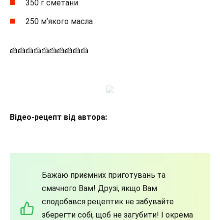
350 г сметани
250 м’якого масла
🍰🍰🍰🍰🍰🍰🍰🍰🍰🍰
Відео-рецепт від автора:
Бажаю приємних приготувань та
смачного Вам! Друзі, якщо Вам
сподобався рецептик не забувайте
зберегти собі, щоб не загубити! І окрема