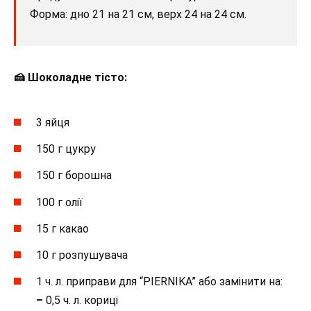
Форма: дно 21 на 21 см, верх 24 на 24 см.
🍰 Шоколадне тісто:
3 яйця
150 г цукру
150 г борошна
100 г олії
15 г какао
10 г розпушувача
1 ч. л. приправи для “PIERNIKА” або замінити на:
–
0,5 ч. л. кориці