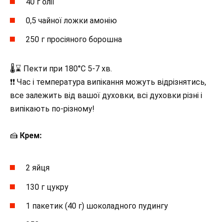
40 г олії
0,5 чайної ложки амонію
250 г просіяного борошна
🌡⌛ Пекти при 180°C 5-7 хв.
❗❗ Час і температура випікання можуть відрізнятись,
все залежить від вашої духовки, всі духовки різні і
випікають по-різному!
🍰
Крем:
2 яйця
130 г цукру
1 пакетик (40 г) шоколадного пудингу