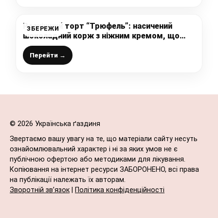
Розкішний торт “Трюфель”: насичений
ЗБЕРЕЖИ
шоколадний корж з ніжним кремом, що
тане в роті, і кислинкою апельсинового
джему – це божественна смакота
Перейти →
© 2026 Українська ґаздиня
Звертаємо вашу увагу на те, що матеріали сайту несуть
ознайомлювальний характер і ні за яких умов не є
публічною офертою або методиками для лікування.
Копіювання на інтернет ресурси ЗАБОРОНЕНО, всі права
на публікації належать їх авторам.
Зворотній зв’язок
|
Політика конфіденційності