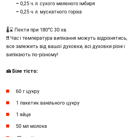
–
0,25 ч. л. сухого меленого імбиря
–
0,25 ч. л. мускатного горіха
🌡⌛ Пекти при 180°C 30 хв.
❗❗ Час і температура випікання можуть відрізнятись,
все залежить від вашої духовки, всі духовки різні і
випікають по-різному!
🍰 Біле тісто:
60 г цукру
1 пакетик ванільного цукру
1 яйце
50 мл молока