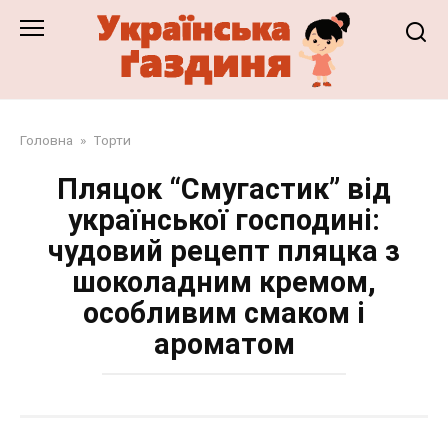
Перейти
до
змісту
Головна
»
Торти
Пляцок “Смугастик” від
української господині:
чудовий рецепт пляцка з
шоколадним кремом,
особливим смаком і
ароматом