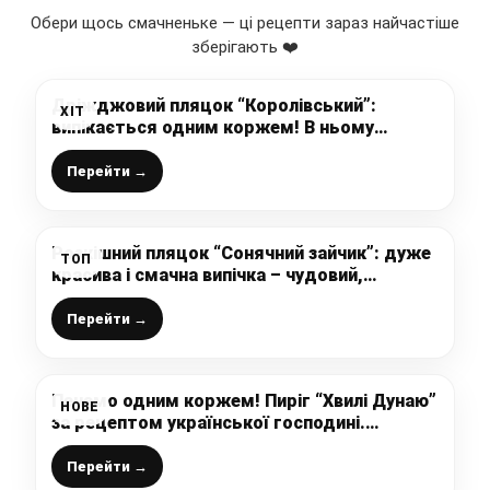
Обери щось смачненьке — ці рецепти зараз найчастіше
зберігають ❤️
Дріжджовий пляцок “Королівський”:
ХІТ
випікається одним коржем! В ньому
поєднані 3 смаки – це горіхи, мак та
улюблене повидло
Перейти →
Розкішний пляцок “Сонячний зайчик”: дуже
ТОП
красива і смачна випічка – чудовий,
перевірений рецепт від української
господині
Перейти →
Печемо одним коржем! Пиріг “Хвилі Дунаю”
НОВЕ
за рецептом української господині.
Простий і вишуканий водночас!
Перейти →