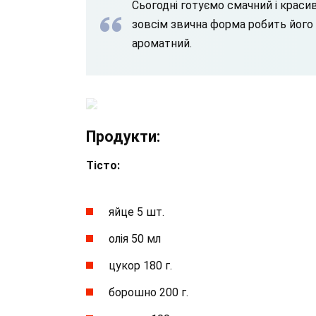
Сьогодні готуємо смачний і краси
зовсім звична форма робить його 
ароматний.
Продукти:
Тісто:
яйце 5 шт.
олія 50 мл
цукор 180 г.
борошно 200 г.