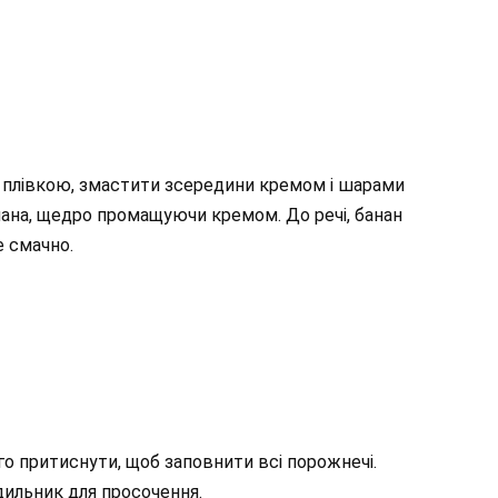
 плівкою, змастити зсередини кремом і шарами
анана, щедро промащуючи кремом. До речі, банан
е смачно.
го притиснути, щоб заповнити всі порожнечі.
одильник для просочення.