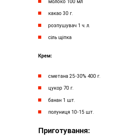
молоко 100 мл
какао 30 г.
розпушувач 1 ч. л.
сіль щіпка
Крем:
сметана 25-30% 400 г.
цукор 70 г.
банан 1 шт.
полуниця 10-15 шт.
Приготування: