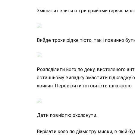
Змішати і влити в три прийоми гаряче мол
Вийде трохи рідке тісто, так і повинно бути
Розподілити його по деку, вистеленого ан
останньому випадку змастити підкладку ол
хвилин. Перевірити готовність шпажкою.
Дати повністю охолонути.
Вирізати коло по діаметру миски, в якій б