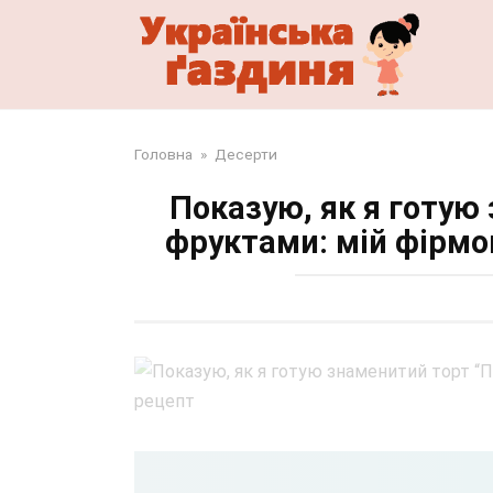
Перейти
до
змісту
Головна
»
Десерти
Показую, як я готую
фруктами: мій фірмо