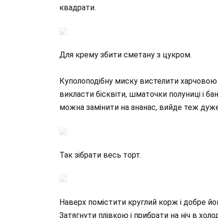
квадрати.
Для крему збити сметану з цукром.
Куполоподібну миску вистелити харчовою
викласти бісквіти, шматочки полуниці і б
можна замінити на ананас, вийде теж дуж
Так зібрати весь торт.
Наверх помістити круглий корж і добре йо
Затягнути плівкою і прибрати на ніч в хол