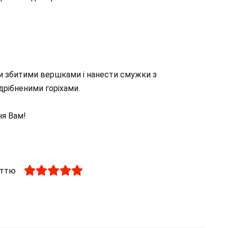
и збитими вершками і нанести смужки з
дрібненими горіхами.
я Вам!
аттю