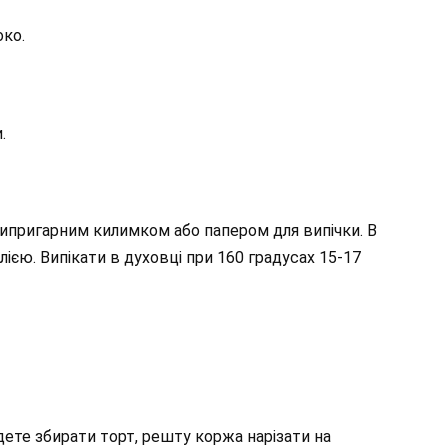
око.
.
типригарним килимком або папером для випічки. В
ією. Випікати в духовці при 160 градусах 15-17
удете збирати торт, решту коржа нарізати на