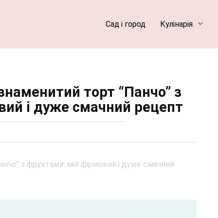
Сад і город
Кулінарія
 знаменитий торт “Панчо” з
вий і дуже смачний рецепт