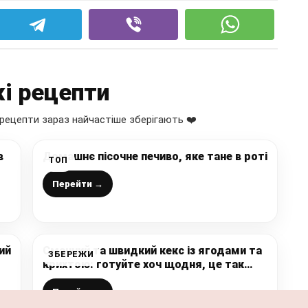
і рецепти
рецепти зараз найчастіше зберігають ❤️
в
Домашнє пісочне печиво, яке тане в роті
ТОП
Перейти →
ий
Смачний та швидкий кекс із ягодами та
ЗБЕРЕЖИ
крихтою: готуйте хоч щодня, це так
просто і легко, змішала і в духовку
Перейти →