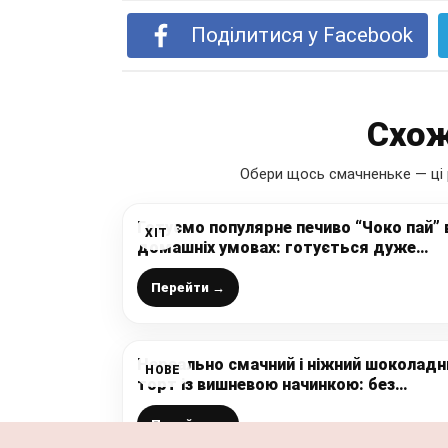
Поділитися у Facebook
Схож
Обери щось смачненьке — ці 
Готуємо популярне печиво “Чоко пай” 
ХІТ
домашніх умовах: готується дуже
просто і легко, а виходить смачніше
магазинного, дітки просто в захваті
Перейти →
Нереально смачний і ніжний шоколадн
НОВЕ
торт із вишневою начинкою: без
духовки, без дорогих продуктів,
смачний та простий в приготуванні
Перейти →