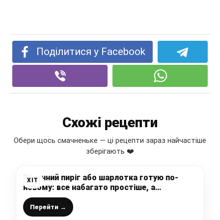
Поділитися у Facebook
Схожі рецепти
Обери щось смачненьке — ці рецепти зараз найчастіше
зберігають ❤️
Яблучний пиріг або шарлотка готую по-
ХІТ
новому: все набагато простіше, а
результат незмінно смачний, обов’язково
рекомендую спробувати так
Перейти →