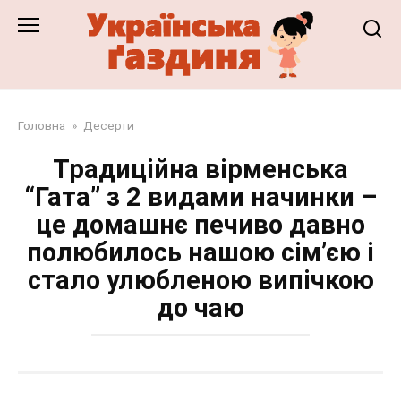
Перейти
до
змісту
Головна
»
Десерти
Традиційна вірменська
“Гата” з 2 видами начинки –
це домашнє печиво давно
полюбилось нашою сім’єю і
стало улюбленою випічкою
до чаю