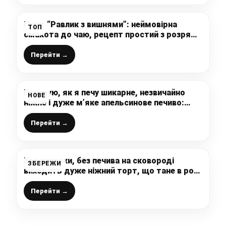
Пиріг “Равлик з вишнями”: неймовірна
ТОП
смакота до чаю, рецепт простий з розряду
“випічка на швидку руку”
Перейти →
Показую, як я печу шикарне, незвичайно
НОВЕ
ніжне і дуже м’яке апельсинове печиво:
смачні солодощі до чаю на швидку руку за
копійки
Перейти →
Без духовки, без печива на сковороді
ЗБЕРЕЖИ
виходить дуже ніжний торт, що тане в роті
– неймовірно смачний, а рецепт простий
Перейти →