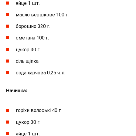
яйце 1 шт.
масло вершкове 100 г.
борошно 320 г.
сметана 100 г.
цукор 30 г.
сіль щіпка
сода харчова 0,25 ч. л.
Начинка:
горіхи волоські 40 г.
цукор 30 г.
яйце 1 шт.