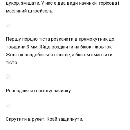
цукор, змішати. У нас є два види начинки: горіхова і
масляний штрейзель.
Першу порцію тіста розкачати в прямокутник до
товщини 3 мм. Яйце розділити на білок і жовток.
Жовток знадобиться пізніше, а білком змастити
тісто.
Розподілити горіхову начинку.
Скрутити в рулет. Край защипнути.