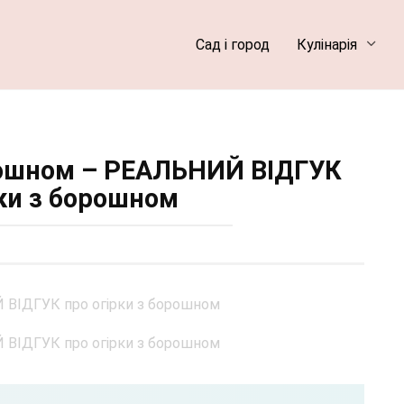
Сад і город
Кулінарія
рошном – РЕАЛЬНИЙ ВІДГУК
рки з борошном