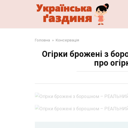
Перейти
до
змісту
Головна
»
Консервація
Огірки брожені з бо
про огі