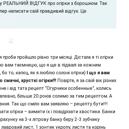
шу РЕАЛЬНИЙ ВІДГУК про огірки з борошном. Так
епер написати свій правдивий відгук. Це
проби пройшло рівно три місяці. Дістала я ті огірки
рию вам таємницю, що я ще в підвалі за кожним
 бо то, капєц, як я люблю солоні огірки)
І що я вам
 смачні, хрусткі огірки!!!
Повірте, я за свій вік різних
ене і від тата рецепт “Огурчики особенные”, колись
 напевно, більше 20 років солимо за тим рецептом. А
ання. Так що сміло вам заявляю – рецепту бути!!!
ати огірки – вимити їх і повідрізати хвостики. Банки
зрахунку на 3-х літрову банку беру 2-3 зубчику
 лавровий лист, 1 зонтик укропу, листя та корінь