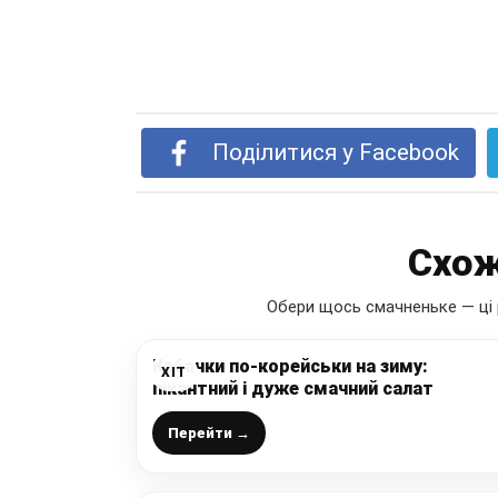
Поділитися у Facebook
Схож
Обери щось смачненьке — ці 
Кабачки по-корейськи на зиму:
ХІТ
пікантний і дуже смачний салат
Перейти →