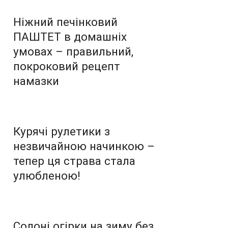
Ніжний печінковий
ПАШТЕТ в домашніх
умовах – правильний,
покроковий рецепт
намазки
Курячі рулетики з
незвичайною начинкою –
тепер ця страва стала
улюбленою!
Солоні огірки на зиму без