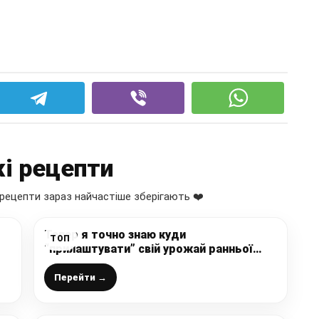
і рецепти
рецепти зараз найчастіше зберігають ❤️
Тепер я точно знаю куди
ТОП
“прилаштувати” свій урожай ранньої
капусти! Саме з нею цей салат смакує
найбільше! Готую білоцерківський салат
Перейти →
на зиму!