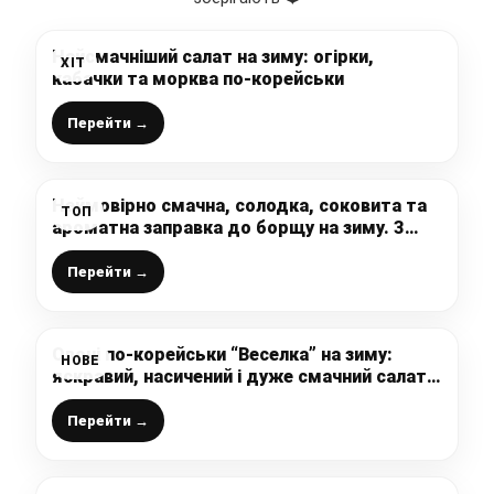
Найсмачніший салат на зиму: огірки,
ХІТ
кабачки та морква по-корейськи
Перейти →
Неймовірно смачна, солодка, соковита та
ТОП
ароматна заправка до борщу на зиму. З
баночки такої заправки я готую борщ для
всієї родини. Це дуже смачно, зручно та
Перейти →
дешево. А чоловік полюбляє її їсти, як
салат. Дуже виручає взимку
Овочі по-корейськи “Веселка” на зиму:
НОВЕ
яскравий, насичений і дуже смачний салат з
пікантним смаком, взимку така заготовка
порадує Вас за будь-яким столом
Перейти →