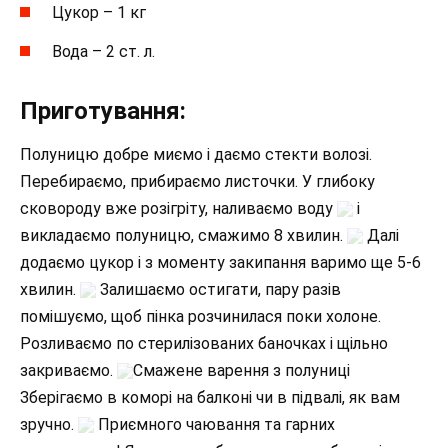
Цукор – 1 кг
Вода – 2 ст. л.
Приготування:
Полуницю добре миємо і даємо стекти волозі.
Перебираємо, прибираємо листочки. У глибоку
сковороду вже розігріту, наливаємо воду
і
викладаємо полуницю, смажимо 8 хвилин.
Далі
додаємо цукор і з моменту закипання варимо ще 5-6
хвилин.
Залишаємо остигати, пару разів
помішуємо, щоб пінка розчинилася поки холоне.
Розливаємо по стерилізованих баночках і щільно
закриваємо.
Смажене варення з полуниці
Зберігаємо в коморі на балконі чи в підвалі, як вам
зручно.
Приємного чаювання та гарних