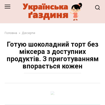
Перейти
до
змісту
Головна
»
Десерти
Готую шоколадний торт без
міксера з доступних
продуктів. З приготуванням
впорається кожен