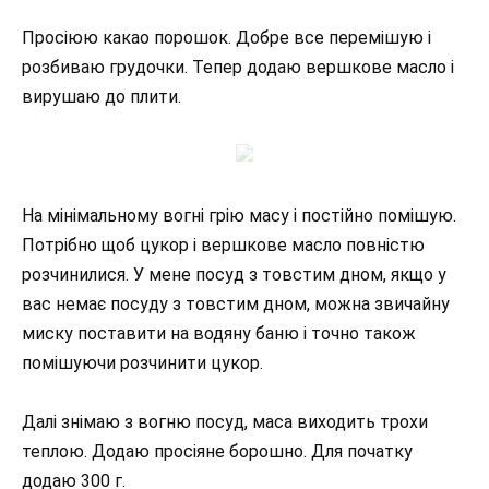
Просіюю какао порошок. Добре все перемішую і
розбиваю грудочки. Тепер додаю вершкове масло і
вирушаю до плити.
На мінімальному вогні грію масу і постійно помішую.
Потрібно щоб цукор і вершкове масло повністю
розчинилися. У мене посуд з товстим дном, якщо у
вас немає посуду з товстим дном, можна звичайну
миску поставити на водяну баню і точно також
помішуючи розчинити цукор.
Далі знімаю з вогню посуд, маса виходить трохи
теплою. Додаю просіяне борошно. Для початку
додаю 300 г.