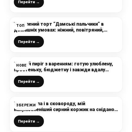
записничку
Перейти →
Улюблений торт “Дамські пальчики” в
ТОП
домашніх умовах: ніжний, повітряний,
м’який і дуже, дуже смачний, а готується
просто і доступно
Перейти →
Тертий пиріг з варенням: готую улюблену,
НОВЕ
простеньку, бюджетну і завжди вдалу
випічку до чаю
Перейти →
Все змішала і в сковороду, мій
ЗБЕРЕЖИ
найулюбленіший сирний коржик на сніданок
або просто до чаю. Рецепту простіше та
швидше знайти складно, замість сирників
Перейти →
дуже смачно