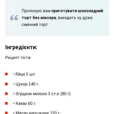
Пропоную вам
приготувати шоколадний
торт без міксера
, виходить ну дуже
смачний торт.
Інгредієнти:
Рецепт тіста:
• Яйця 3 шт.
• Цукор 240 г.
• Згущене молоко 3 ст.л. (80 г)
• Какао 60 г.
• Масло вершкове 120 г.