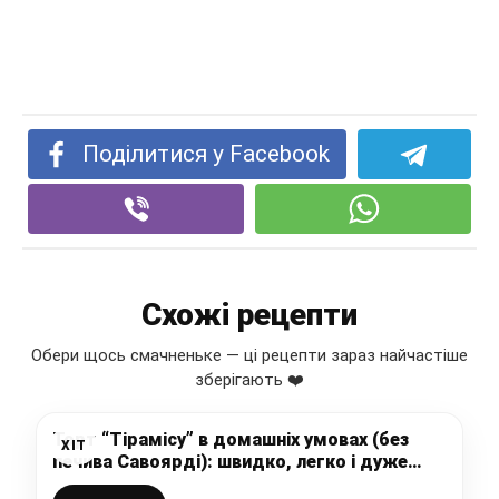
Поділитися у Facebook
Схожі рецепти
Обери щось смачненьке — ці рецепти зараз найчастіше
зберігають ❤️
Торт “Тірамісу” в домашніх умовах (без
ХІТ
печива Савоярді): швидко, легко і дуже
смачно, цей рецепт повинен бути у Вас в