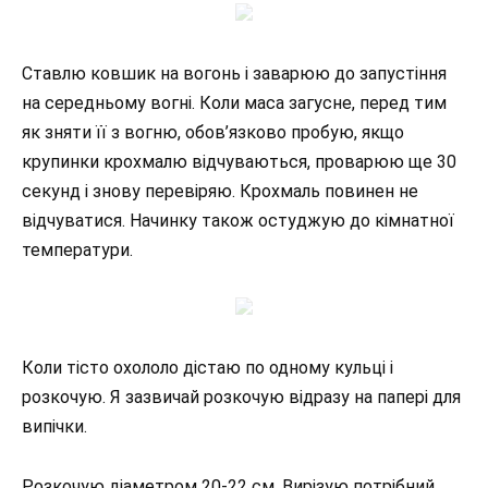
Ставлю ковшик на вогонь і заварюю до запустіння
на середньому вогні. Коли маса загусне, перед тим
як зняти її з вогню, обов’язково пробую, якщо
крупинки крохмалю відчуваються, проварюю ще 30
секунд і знову перевіряю. Крохмаль повинен не
відчуватися. Начинку також остуджую до кімнатної
температури.
Коли тісто охололо дістаю по одному кульці і
розкочую. Я зазвичай розкочую відразу на папері для
випічки.
Розкочую діаметром 20-22 см. Вирізую потрібний