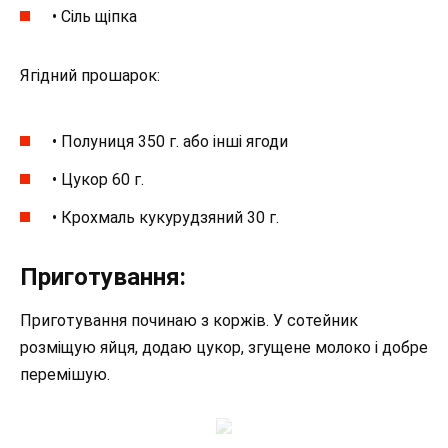
• Сіль щіпка
Ягідний прошарок:
• Полуниця 350 г. або інші ягоди
• Цукор 60 г.
• Крохмаль кукурудзяний 30 г.
Приготування:
Приготування починаю з коржів. У сотейник
розміщую яйця, додаю цукор, згущене молоко і добре
перемішую.