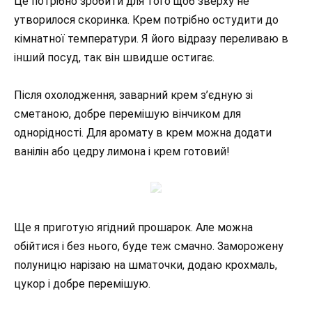
Це потрібно зробити для того щоб зверху не
утворилося скоринка. Крем потрібно остудити до
кімнатної температури. Я його відразу переливаю в
інший посуд, так він швидше остигає.
Після охолодження, заварний крем з’єдную зі
сметаною, добре перемішую вінчиком для
однорідності. Для аромату в крем можна додати
ванілін або цедру лимона і крем готовий!
Ще я приготую ягідний прошарок. Але можна
обійтися і без нього, буде теж смачно. Заморожену
полуницю нарізаю на шматочки, додаю крохмаль,
цукор і добре перемішую.