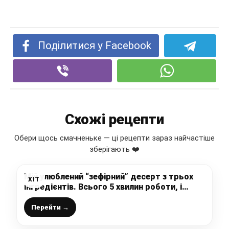
Поділитися у Facebook
Схожі рецепти
Обери щось смачненьке — ці рецепти зараз найчастіше
зберігають ❤️
Мій улюблений “зефірний” десерт з трьох
ХІТ
інгредієнтів. Всього 5 хвилин роботи, і
чудова “смакота” готова
Перейти →