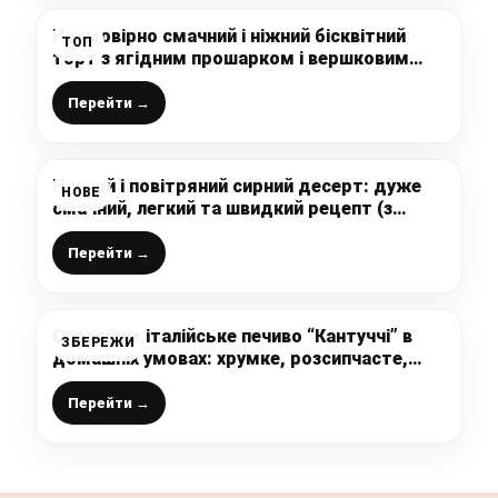
Неймовірно смачний і ніжний бісквітний
ТОП
торт з ягідним прошарком і вершковим
кремом – це так смачно, що неможливо
зупинитись
Перейти →
Ніжний і повітряний сирний десерт: дуже
НОВЕ
смачний, легкий та швидкий рецепт (з
бюджетних інгредієнтів)
Перейти →
Справжнє італійське печиво “Кантуччі” в
ЗБЕРЕЖИ
домашніх умовах: хрумке, розсипчасте,
ніжне і неймовірно смачне, рецепт дуже
простий, готую буквально за лічені хвилини
Перейти →