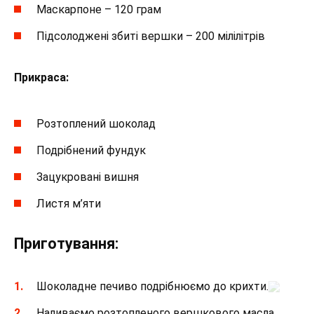
Маскарпоне – 120 грам
Підсолоджені збиті вершки – 200 мілілітрів
Прикраса:
Розтоплений шоколад
Подрібнений фундук
Зацукровані вишня
Листя м’яти
Приготування:
Шоколадне печиво подрібнюємо до крихти.
Наливаємо розтопленого вершкового масла,