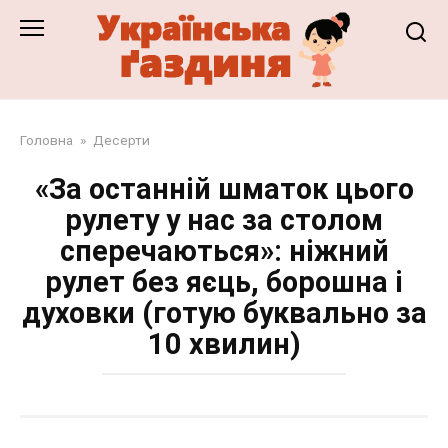
Перейти
до
змісту
Головна
»
Десерти
«За останній шматок цього
рулету у нас за столом
сперечаються»: ніжний
рулет без яєць, борошна і
духовки (готую буквально за
10 хвилин)